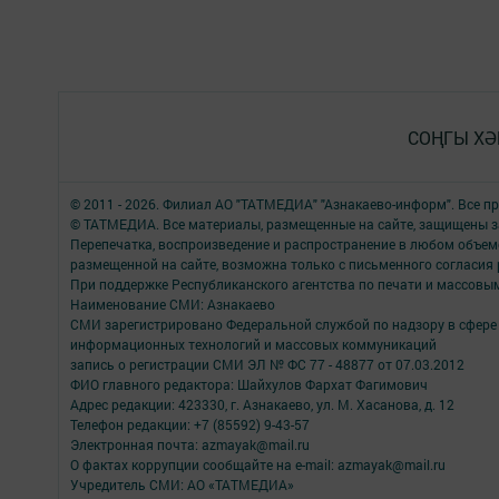
СОҢГЫ ХӘ
© 2011 - 2026. Филиал АО "ТАТМЕДИА" "Азнакаево-информ". Все 
© ТАТМЕДИА. Все материалы, размещенные на сайте, защищены з
Перепечатка, воспроизведение и распространение в любом объе
размещенной на сайте, возможна только с письменного согласия
При поддержке Республиканского агентства по печати и массов
Наименование СМИ: Азнакаево
СМИ зарегистрировано Федеральной службой по надзору в сфере 
информационных технологий и массовых коммуникаций
запись о регистрации СМИ ЭЛ № ФС 77 - 48877 от 07.03.2012
ФИО главного редактора: Шайхулов Фархат Фагимович
Адрес редакции: 423330, г. Азнакаево, ул. М. Хасанова, д. 12
Телефон редакции: +7 (85592) 9-43-57
Электронная почта: azmayak@mail.ru
О фактах коррупции сообщайте на e-mail: azmayak@mail.ru
Учредитель СМИ: АО «ТАТМЕДИА»