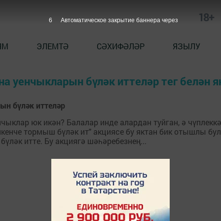
18+
6
Автоматическое закрытие баннера через
ЯМ
ЭЛЕМТӘ
СӘХИФӘЛӘР
ЯЗЫЛУ
а уенчыкларын бүләк иттеләр тег белән 
ын бүләк иттеләр
клар юк икән? Балалар инде алардан туйган, ә чүплеккә 
икенче тормыш бүләк ит" акциясе бу яктан бик отышлы бу
ләк итте. Бу акциягә шәһәребезнең...