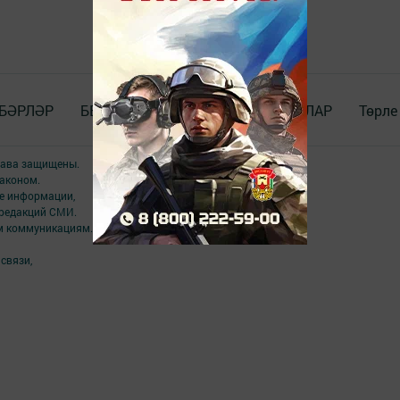
БӘРЛӘР
БЕЗ_WhatsApp_та
ДОКУМЕНТЛАР
Төрле
права защищены.
аконом.
ме информации,
 редакций СМИ.
ым коммуникациям.
связи,