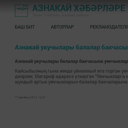
АЗНАКАЙ ХӘБӘРЛӘРЕ
"Маяк" газетасы - Азнакай районы
БАШ БИТ
АВТОРЛАР
РЕКЛАМОДАТЕЛ
Азнакай укучылары балалар бакчасын
Азнакай укучылары балалар бакчасына уенчыклар
Кайсыбызның гына өендә уйналмый ята торган уенчы
диярлек. Мәгариф идарәсе үткәргән "Уенчыкларга 
шундый артык уенчыкларын балалар бакчаларына бү
17 декабрь 2014, 12:47