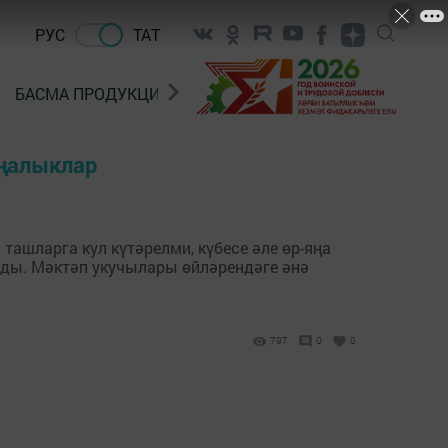
РУС
ТАТ
БАСМА ПРОДУКЦИЯ САТУ
«ГӨЛСТАН» БЕРЛӘШМ
яңалыклар
ташларга кул күтәрелми, күбесе әле өр-яңа
лды. Мәктәп укучылары өйләрендәге әнә
797
0
0