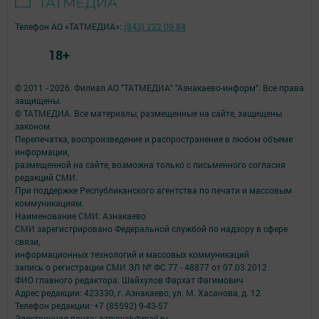
Телефон АО «ТАТМЕДИА»:
(843) 222 09 84
18+
© 2011 - 2026. Филиал АО "ТАТМЕДИА" "Азнакаево-информ". Все права
защищены.
© ТАТМЕДИА. Все материалы, размещенные на сайте, защищены
законом.
Перепечатка, воспроизведение и распространение в любом объеме
информации,
размещенной на сайте, возможна только с письменного согласия
редакций СМИ.
При поддержке Республиканского агентства по печати и массовым
коммуникациям.
Наименование СМИ: Азнакаево
СМИ зарегистрировано Федеральной службой по надзору в сфере
связи,
информационных технологий и массовых коммуникаций
запись о регистрации СМИ ЭЛ № ФС 77 - 48877 от 07.03.2012
ФИО главного редактора: Шайхулов Фархат Фагимович
Адрес редакции: 423330, г. Азнакаево, ул. М. Хасанова, д. 12
Телефон редакции: +7 (85592) 9-43-57
Электронная почта: azmayak@mail.ru