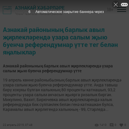
АЗНАКАЙ ХӘБӘРЛӘРЕ
18+
6
Автоматическое закрытие баннера через
"Маяк" газетасы - Азнакай районы
Азнакай районының барлык авыл
җирлекләрендә үзара салым җыю
буенча референдумнар үтте тег белән
яңалыклар
Азнакай районының барлык авыл җирлекләрендә үзара
салым җыю буенча референдумнар үтте
19 апрель көнне районыбызның барлык авыл җирлекләрендә
үзара салым җыю буенча референдумнар үтте. Анда тавыш
бирү хокукы булган халыкның 80 проценты катнашып, 93,2
проценты үзара салым акчасын җыярга ризалык биргән.
Микулино, Вахит, Бирючевка авыл җирлекләрендә халык
референдумда бик сүлпәнлек белән генә катнашкан булса,
Карамалы авыл җирлегендә халыкның - 99, Стәрледә...
22 апрель 2015, 07:48
1410
0
0