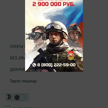
СОҢГЫ ХӘБӘРЛӘР
БЕЗ_WhatsApp_та
ДОКУМЕНТЛАР
Төрле темалар