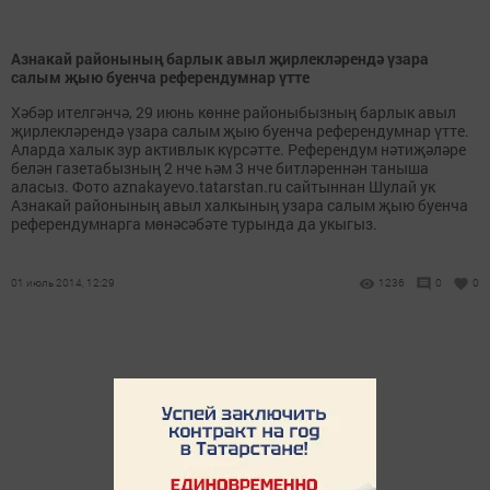
Азнакай районының барлык авыл җирлекләрендә үзара
салым җыю буенча референдумнар үтте
Хәбәр ителгәнчә, 29 июнь көнне районыбызның барлык авыл
җирлекләрендә үзара салым җыю буенча референдумнар үтте.
Аларда халык зур активлык күрсәтте. Референдум нәтиҗәләре
белән газетабызның 2 нче һәм 3 нче битләреннән таныша
аласыз. Фото aznakayevo.tatarstan.ru сайтыннан Шулай ук
Азнакай районының авыл халкының узара салым җыю буенча
референдумнарга мөнәсәбәте турында да укыгыз.
01 июль 2014, 12:29
1236
0
0