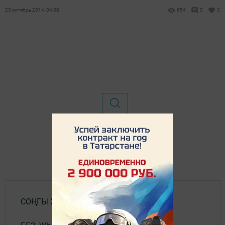
23 октябрь 2014, 04:08
654
0
0
СОҢГЫ ХӘБӘРЛӘР