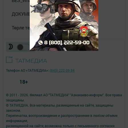
БЕЗ_WhatsApp_та
ДОКУМЕНТЛАР
Төрле темалар
Телефон АО «ТАТМЕДИА»:
(843) 222 09 84
18+
© 2011 - 2026. Филиал АО "ТАТМЕДИА" "Азнакаево-информ". Все права
защищены.
© ТАТМЕДИА. Все материалы, размещенные на сайте, защищены
законом.
Перепечатка, воспроизведение и распространение в любом объеме
информации,
размещенной на сайте, возможна только с письменного согласия