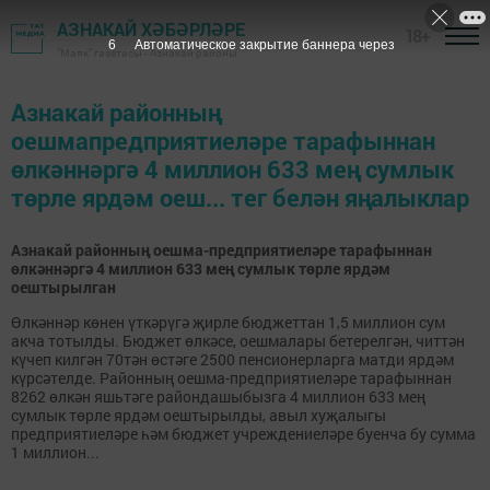
АЗНАКАЙ ХӘБӘРЛӘРЕ
18+
6
Автоматическое закрытие баннера через
"Маяк" газетасы - Азнакай районы
Азнакай районның
оешмапредприятиеләре тарафыннан
өлкәннәргә 4 миллион 633 мең сумлык
төрле ярдәм оеш... тег белән яңалыклар
Азнакай районның оешма-предприятиеләре тарафыннан
өлкәннәргә 4 миллион 633 мең сумлык төрле ярдәм
оештырылган
Өлкәннәр көнен үткәрүгә җирле бюджеттан 1,5 миллион сум
акча тотылды. Бюджет өлкәсе, оешмалары бетерелгән, читтән
күчеп килгән 70тән өстәге 2500 пенсионерларга матди ярдәм
күрсәтелде. Районның оешма-предприятиеләре тарафыннан
8262 өлкән яшьтәге райондашыбызга 4 миллион 633 мең
сумлык төрле ярдәм оештырылды, авыл хуҗалыгы
предприятиеләре һәм бюджет учреждениеләре буенча бу сумма
1 миллион...