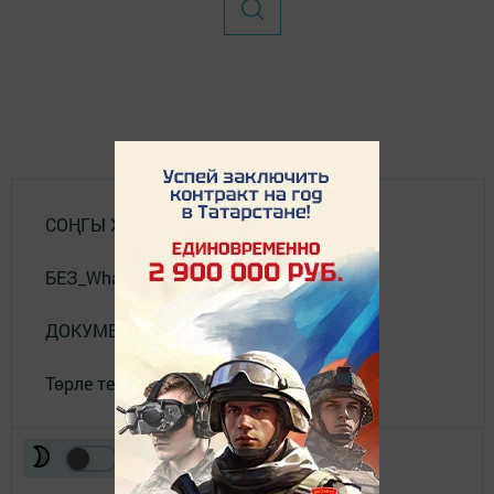
СОҢГЫ ХӘБӘРЛӘР
БЕЗ_WhatsApp_та
ДОКУМЕНТЛАР
Төрле темалар