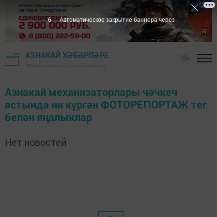
6
Автоматическое закрытие баннера через
АЗНАКАЙ ХӘБӘРЛӘРЕ
18+
"Маяк" газетасы - Азнакай районы
Азнакай механизаторлары чәчкеч
астында ни күргән ФОТОРЕПОРТАЖ тег
белән яңалыклар
Нет новостей