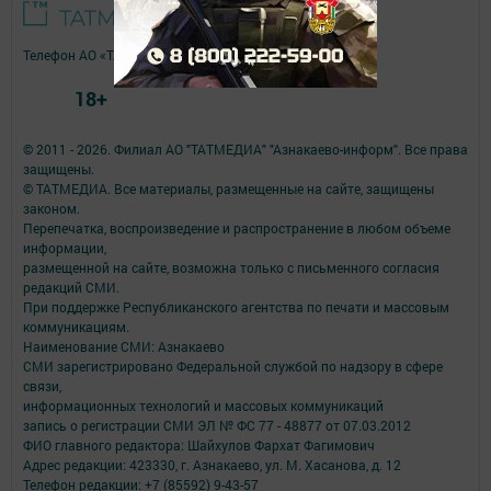
Телефон АО «ТАТМЕДИА»:
(843) 222 09 84
18+
© 2011 - 2026. Филиал АО "ТАТМЕДИА" "Азнакаево-информ". Все права
защищены.
© ТАТМЕДИА. Все материалы, размещенные на сайте, защищены
законом.
Перепечатка, воспроизведение и распространение в любом объеме
информации,
размещенной на сайте, возможна только с письменного согласия
редакций СМИ.
При поддержке Республиканского агентства по печати и массовым
коммуникациям.
Наименование СМИ: Азнакаево
СМИ зарегистрировано Федеральной службой по надзору в сфере
связи,
информационных технологий и массовых коммуникаций
запись о регистрации СМИ ЭЛ № ФС 77 - 48877 от 07.03.2012
ФИО главного редактора: Шайхулов Фархат Фагимович
Адрес редакции: 423330, г. Азнакаево, ул. М. Хасанова, д. 12
Телефон редакции: +7 (85592) 9-43-57