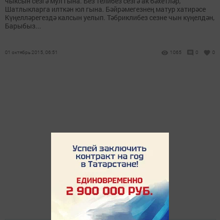
чыксын сезгә мул гына. Без телибез сезгә ак бәхетләр,
Шатлыкларга илткән юл гына. Бәйрәмегезнең матур хатирәсе
Күңелләрегездә калсын уелып. Тәбриклибез сезне чын күңелдән,
Барыбыз...
01 октябрь 2015, 06:51
1065
0
0