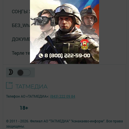
СОҢГЫ ХӘБӘРЛӘР
БЕЗ_WhatsApp_та
ДОКУМЕНТЛАР
Төрле темалар
Телефон АО «ТАТМЕДИА»:
(843) 222 09 84
18+
© 2011 - 2026. Филиал АО "ТАТМЕДИА" "Азнакаево-информ". Все права
защищены.