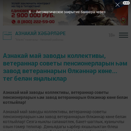
6
Автоматическое закрытие баннера через
АЗНАКАЙ ХӘБӘРЛӘРЕ
18+
"Маяк" газетасы - Азнакай районы
Азнакай май заводы коллективы,
ветераннар советы пенсионерларын һәм
завод ветераннарын Өлкәннәр көне...
тег белән яңалыклар
Азнакай май заводы коллективы, ветераннар советы
пенсионерларын һәм завод ветераннарын Өлкәннәр көне белән
котлыйлар!
Азнакай май заводы коллективы, ветераннар советы
пенсионерларын һәм завод ветераннарын Өлкәннәр көне белән
котлыйлар! Сезгә ныклы сәламәтлек, бәхет-шатлык, куанычлы
озын гомер телиләр. Дөньядагы һәрбер яхшылыктан Өлеш