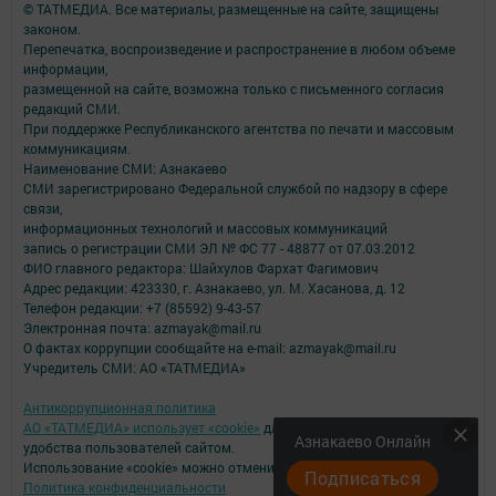
© ТАТМЕДИА. Все материалы, размещенные на сайте, защищены
законом.
Перепечатка, воспроизведение и распространение в любом объеме
информации,
размещенной на сайте, возможна только с письменного согласия
редакций СМИ.
При поддержке Республиканского агентства по печати и массовым
коммуникациям.
Наименование СМИ: Азнакаево
СМИ зарегистрировано Федеральной службой по надзору в сфере
связи,
информационных технологий и массовых коммуникаций
запись о регистрации СМИ ЭЛ № ФС 77 - 48877 от 07.03.2012
ФИО главного редактора: Шайхулов Фархат Фагимович
Адрес редакции: 423330, г. Азнакаево, ул. М. Хасанова, д. 12
Телефон редакции: +7 (85592) 9-43-57
Электронная почта: azmayak@mail.ru
О фактах коррупции сообщайте на e-mail: azmayak@mail.ru
Учредитель СМИ: АО «ТАТМЕДИА»
Антикоррупционная политика
АО «ТАТМЕДИА» использует «cookie»
для персонализации сервисов и
Азнакаево Онлайн
удобства пользователей сайтом.
Использование «cookie» можно отменить в настройках браузера.
Подписаться
Политика конфиденциальности