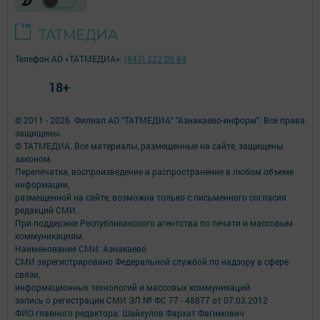
Телефон АО «ТАТМЕДИА»:
(843) 222 09 84
18+
© 2011 - 2026. Филиал АО "ТАТМЕДИА" "Азнакаево-информ". Все права
защищены.
© ТАТМЕДИА. Все материалы, размещенные на сайте, защищены
законом.
Перепечатка, воспроизведение и распространение в любом объеме
информации,
размещенной на сайте, возможна только с письменного согласия
редакций СМИ.
При поддержке Республиканского агентства по печати и массовым
коммуникациям.
Наименование СМИ: Азнакаево
СМИ зарегистрировано Федеральной службой по надзору в сфере
связи,
информационных технологий и массовых коммуникаций
запись о регистрации СМИ ЭЛ № ФС 77 - 48877 от 07.03.2012
ФИО главного редактора: Шайхулов Фархат Фагимович