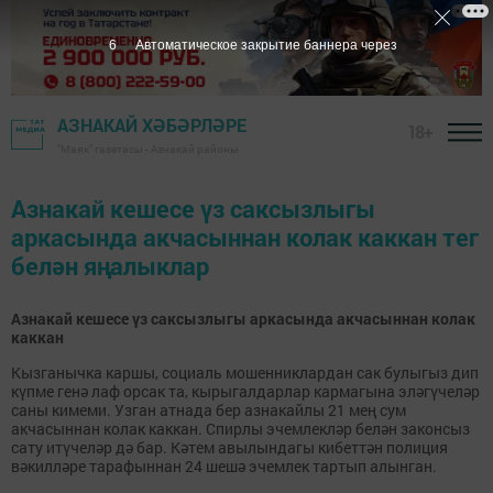
6
Автоматическое закрытие баннера через
АЗНАКАЙ ХӘБӘРЛӘРЕ
18+
"Маяк" газетасы - Азнакай районы
Азнакай кешесе үз саксызлыгы
аркасында акчасыннан колак каккан тег
белән яңалыклар
Азнакай кешесе үз саксызлыгы аркасында акчасыннан колак
каккан
Кызганычка каршы, социаль мошенниклардан сак булыгыз дип
күпме генә лаф орсак та, кырыгалдарлар кармагына эләгүчеләр
саны кимеми. Узган атнада бер азнакайлы 21 мең сум
акчасыннан колак каккан. Спирлы эчемлекләр белән законсыз
сату итүчеләр дә бар. Кәтем авылындагы кибеттән полиция
вәкилләре тарафыннан 24 шешә эчемлек тартып алынган.