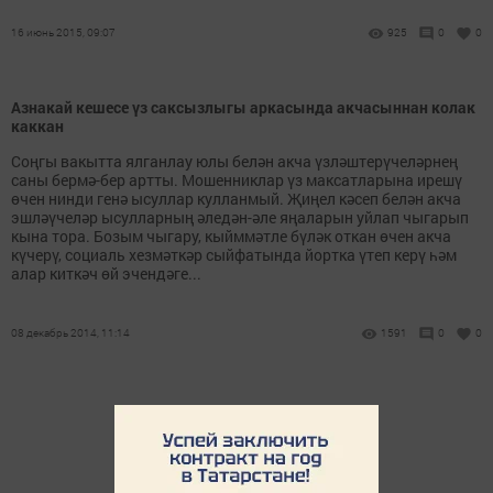
16 июнь 2015, 09:07
925
0
0
Азнакай кешесе үз саксызлыгы аркасында акчасыннан колак
каккан
Соңгы вакытта ялганлау юлы белән акча үзләштерүчеләрнең
саны бермә-бер артты. Мошенниклар үз максатларына ирешү
өчен нинди генә ысуллар кулланмый. Җиңел кәсеп белән акча
эшләүчеләр ысулларның әледән-әле яңаларын уйлап чыгарып
кына тора. Бозым чыгару, кыйммәтле бүләк откан өчен акча
күчерү, социаль хезмәткәр сыйфатында йортка үтеп керү һәм
алар киткәч өй эчендәге...
08 декабрь 2014, 11:14
1591
0
0