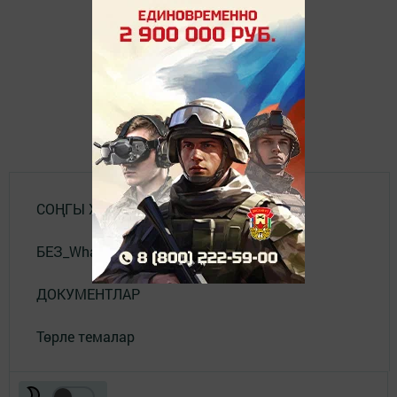
СОҢГЫ ХӘБӘРЛӘР
БЕЗ_WhatsApp_та
ДОКУМЕНТЛАР
Төрле темалар