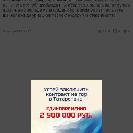
ныгытуга республикабызда игътибар зур. Социаль яклау бүлеге
аша 7 һәм 8 июльдә Азнакайдан бер төркем Әлмәт һәм Баулы
шәһәрләрендә урнашкан тернәкләндерү үзәкләренә китте.
07 июль 2015, 05:01
1610
0
0