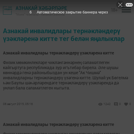
АЗНАКАЙ ХӘБӘРЛӘРЕ
18+
6
Автоматическое закрытие баннера через
"Маяк" газетасы - Азнакай районы
Азнакай инвалидлары тернәкләндерү
үзәкләренә китте тег белән яңалыклар
Азнакай инвалидлары тернәкләндерү үзәкләренә китте
Физик мөмкинлекләре чикләнгәннәрнең сәламәтлеген
кайгыртуга республикада зур игътибар бирелә. Әле шушы
көннәрдә генә районыбыздан ун кеше "Ак Чишмә"
инвалидларны тернәкләндерү үзәгенә китте. Шулай ук Бөгелмә
һәм Баулы шәһәрләрендәге тернәкләндерү үзәкләрендә дә
унлап бала сәламәтлеген ныгыта.
06 август 2015, 05:16
1242
0
0
Азнакай инвалидлары тернәкләндерү үзәкләренә китте
Физик мөмкинлекләре чикләнгән кешеләрнең сәламәтлеген