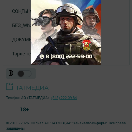
СОҢГЫ ХӘБӘРЛӘР
БЕЗ_WhatsApp_та
ДОКУМЕНТЛАР
Төрле темалар
Телефон АО «ТАТМЕДИА»:
(843) 222 09 84
18+
© 2011 - 2026. Филиал АО "ТАТМЕДИА" "Азнакаево-информ". Все права
защищены.