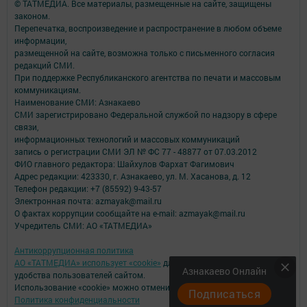
© ТАТМЕДИА. Все материалы, размещенные на сайте, защищены
законом.
Перепечатка, воспроизведение и распространение в любом объеме
информации,
размещенной на сайте, возможна только с письменного согласия
редакций СМИ.
При поддержке Республиканского агентства по печати и массовым
коммуникациям.
Наименование СМИ: Азнакаево
СМИ зарегистрировано Федеральной службой по надзору в сфере
связи,
информационных технологий и массовых коммуникаций
запись о регистрации СМИ ЭЛ № ФС 77 - 48877 от 07.03.2012
ФИО главного редактора: Шайхулов Фархат Фагимович
Адрес редакции: 423330, г. Азнакаево, ул. М. Хасанова, д. 12
Телефон редакции: +7 (85592) 9-43-57
Электронная почта: azmayak@mail.ru
О фактах коррупции сообщайте на e-mail: azmayak@mail.ru
Учредитель СМИ: АО «ТАТМЕДИА»
Антикоррупционная политика
АО «ТАТМЕДИА» использует «cookie»
для персонализации сервисов и
Азнакаево Онлайн
удобства пользователей сайтом.
Использование «cookie» можно отменить в настройках браузера.
Подписаться
Политика конфиденциальности