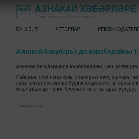
АЗНАКАЙ ХӘБӘРЛӘРЕ
"Маяк" газетасы - Азнакай районы
БАШ БИТ
АВТОРЛАР
РЕКЛАМОДАТЕЛ
Азнакай басуларында карабодайны 13
Азнакай басуларында карабодайны 1300 гектарда 
Районда иртә язгы культураларны чәчү эшләре тәм
җәмгыятьләрендә дә буразналарга соңгы орлыклар
башладылар. Район буенча 5 мең гектарда кукуруз,
14 май 2014, 03:21