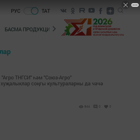
РУС
ТАТ
БАСМА ПРОДУКЦИЯ САТУ
«ГӨЛСТАН» БЕРЛӘШМ
лар
"Агро ТНГСИ" һәм "Союз-Агро"
 хуҗалыклар соңгы культураларны да чәчә
944
0
0