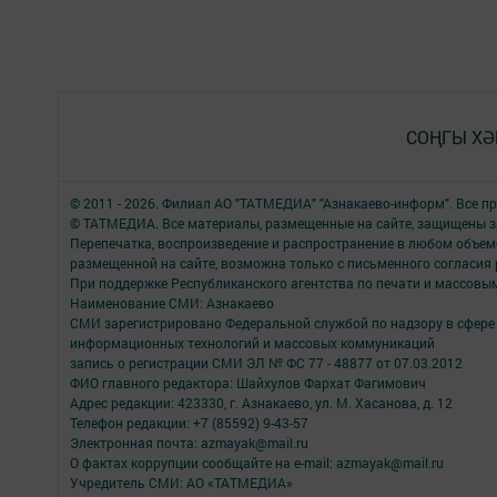
СОҢГЫ ХӘ
© 2011 - 2026. Филиал АО "ТАТМЕДИА" "Азнакаево-информ". Все 
© ТАТМЕДИА. Все материалы, размещенные на сайте, защищены з
Перепечатка, воспроизведение и распространение в любом объе
размещенной на сайте, возможна только с письменного согласия
При поддержке Республиканского агентства по печати и массов
Наименование СМИ: Азнакаево
СМИ зарегистрировано Федеральной службой по надзору в сфере 
информационных технологий и массовых коммуникаций
запись о регистрации СМИ ЭЛ № ФС 77 - 48877 от 07.03.2012
ФИО главного редактора: Шайхулов Фархат Фагимович
Адрес редакции: 423330, г. Азнакаево, ул. М. Хасанова, д. 12
Телефон редакции: +7 (85592) 9-43-57
Электронная почта: azmayak@mail.ru
О фактах коррупции сообщайте на e-mail: azmayak@mail.ru
Учредитель СМИ: АО «ТАТМЕДИА»