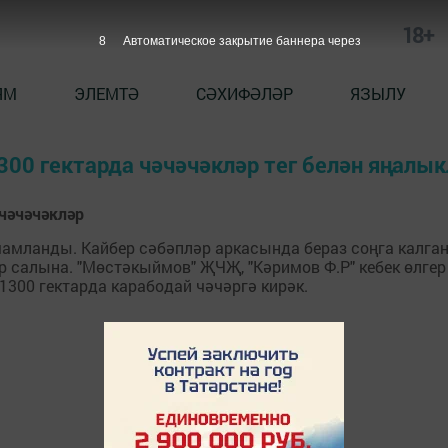
18+
7
Автоматическое закрытие баннера через
ЯМ
ЭЛЕМТӘ
СӘХИФӘЛӘР
ЯЗЫЛУ
00 гектарда чәчәчәкләр тег белән яңалык
чәчәчәкләр
амланды. Кайбер сәбәпләр аркасында бераз соңга калган 
 салына. "Мөстәкыймов" ҖЧҖ, "Кәримов Ф.Р" кебек өлгер
 1300 гектарда карабодай чәчәргә кирәк.