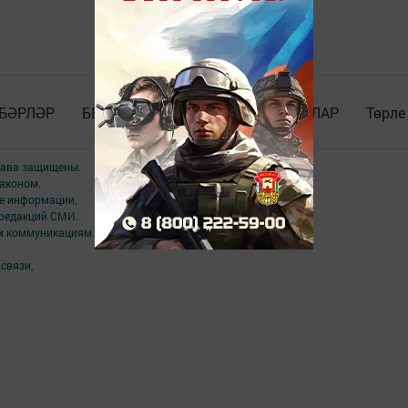
БӘРЛӘР
БЕЗ_WhatsApp_та
ДОКУМЕНТЛАР
Төрле
права защищены.
аконом.
ме информации,
 редакций СМИ.
ым коммуникациям.
связи,