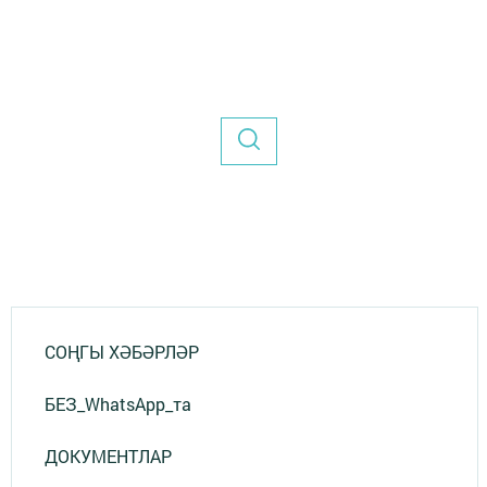
СОҢГЫ ХӘБӘРЛӘР
БЕЗ_WhatsApp_та
ДОКУМЕНТЛАР