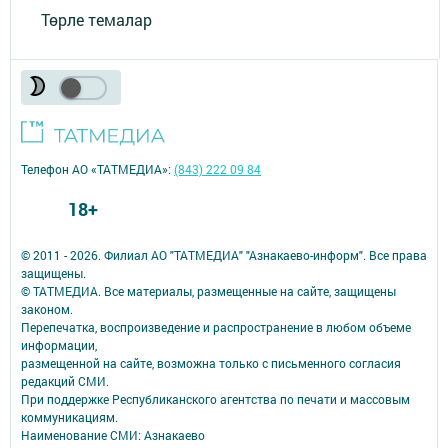
Төрле темалар
Телефон АО «ТАТМЕДИА»:
(843) 222 09 84
18+
© 2011 - 2026. Филиал АО "ТАТМЕДИА" "Азнакаево-информ". Все права
защищены.
© ТАТМЕДИА. Все материалы, размещенные на сайте, защищены
законом.
Перепечатка, воспроизведение и распространение в любом объеме
информации,
размещенной на сайте, возможна только с письменного согласия
редакций СМИ.
При поддержке Республиканского агентства по печати и массовым
коммуникациям.
Наименование СМИ: Азнакаево