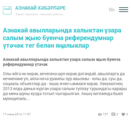
АЗНАКАЙ ХӘБӘРЛӘРЕ
18+
"Маяк" газетасы - Азнакай районы
Азнакай авылларында халыктан үзара
салым җыю буенча референдумнар
үтәчәк тег белән яңалыклар
Азнакай авылларында халыктан үзара салым җыю буенча
референдумнар үтәчәк
Олы өйгә ни кирәк, кечесенә шул кирәк дигәндәй, авылларга да
кечкенәме ул, әллә ничә урамлы зур авылмы - юлы да, суы да,
социаль объектлар да - яшәү өчен һәммәсе кирәк. Хөкүмәтнең
2013 елда дөнья күргән үзара салым туплау турындагы карары
да менә шуны күздә тотып чыгарылган. Аның нигезендә быел
муниципаль...
17 июнь 2014, 11:37
727
0
0