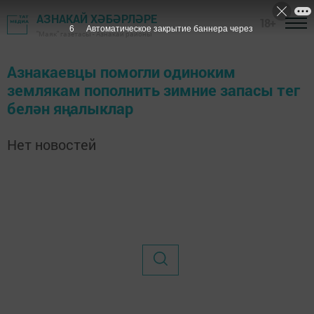
АЗНАКАЙ ХӘБӘРЛӘРЕ
18+
6
Автоматическое закрытие баннера через
"Маяк" газетасы - Азнакай районы
Азнакаевцы помогли одиноким
землякам пополнить зимние запасы тег
белән яңалыклар
Нет новостей