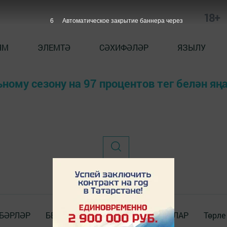
18+
6
Автоматическое закрытие баннера через
ЯМ
ЭЛЕМТӘ
СӘХИФӘЛӘР
ЯЗЫЛУ
ьному сезону на 97 процентов тег белән я
БӘРЛӘР
БЕЗ_WhatsApp_та
ДОКУМЕНТЛАР
Төрле