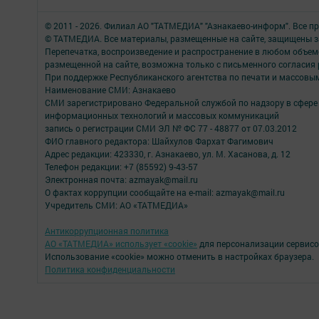
© 2011 - 2026. Филиал АО "ТАТМЕДИА" "Азнакаево-информ". Все 
© ТАТМЕДИА. Все материалы, размещенные на сайте, защищены з
Перепечатка, воспроизведение и распространение в любом объе
размещенной на сайте, возможна только с письменного согласия
При поддержке Республиканского агентства по печати и массов
Наименование СМИ: Азнакаево
СМИ зарегистрировано Федеральной службой по надзору в сфере 
информационных технологий и массовых коммуникаций
запись о регистрации СМИ ЭЛ № ФС 77 - 48877 от 07.03.2012
ФИО главного редактора: Шайхулов Фархат Фагимович
Адрес редакции: 423330, г. Азнакаево, ул. М. Хасанова, д. 12
Телефон редакции: +7 (85592) 9-43-57
Электронная почта: azmayak@mail.ru
О фактах коррупции сообщайте на e-mail: azmayak@mail.ru
Учредитель СМИ: АО «ТАТМЕДИА»
Антикоррупционная политика
АО «ТАТМЕДИА» использует «cookie»
для персонализации сервисо
Использование «cookie» можно отменить в настройках браузера.
Политика конфиденциальности