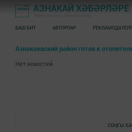
АЗНАКАЙ ХӘБӘРЛӘРЕ
"Маяк" газетасы - Азнакай районы
БАШ БИТ
АВТОРЛАР
РЕКЛАМОДАТЕЛ
Азнакаевский район готов к отопител
Нет новостей
СОҢГЫ ХӘ