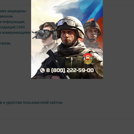
права защищены.
аконом.
ме информации,
 редакций СМИ.
ым коммуникациям.
связи,
в и удобства пользователей сайтом.