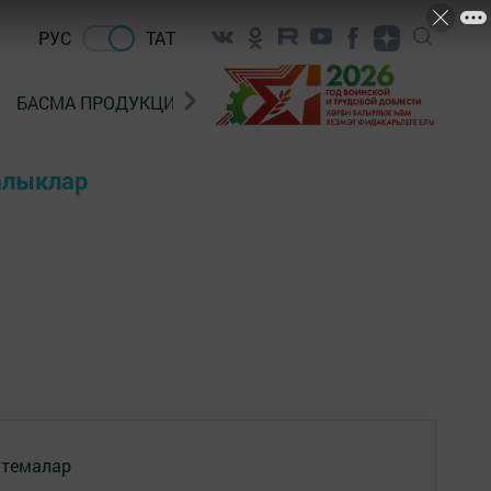
РУС
ТАТ
БАСМА ПРОДУКЦИЯ САТУ
«ГӨЛСТАН» БЕРЛӘШМ
ңалыклар
 темалар