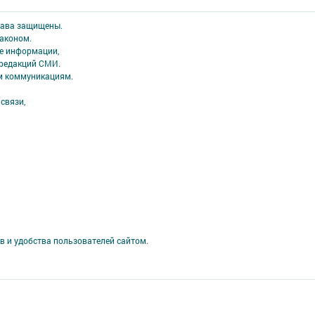
права защищены.
аконом.
ме информации,
 редакций СМИ.
ым коммуникациям.
связи,
в и удобства пользователей сайтом.