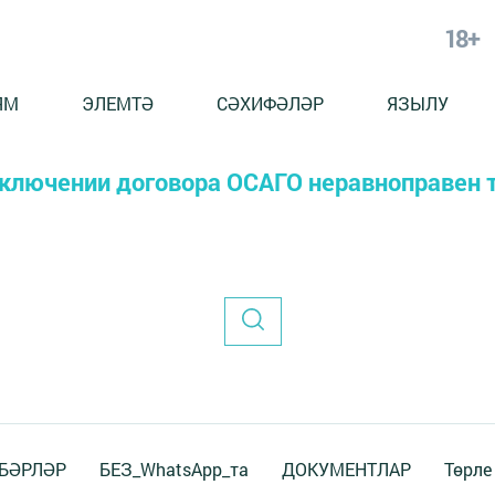
18+
ЯМ
ЭЛЕМТӘ
СӘХИФӘЛӘР
ЯЗЫЛУ
заключении договора ОСАГО неравноправен 
БӘРЛӘР
БЕЗ_WhatsApp_та
ДОКУМЕНТЛАР
Төрле