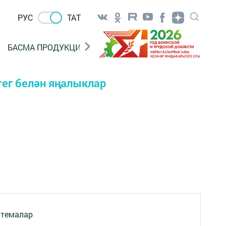
РУС
ТАТ
БАСМА ПРОДУКЦИЯ САТУ
«ГӨЛСТАН» БЕРЛӘШМ
тег белән яңалыклар
 темалар