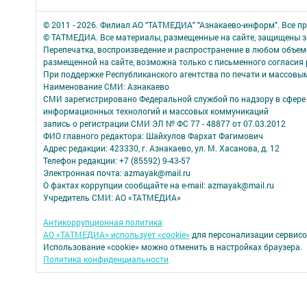
© 2011 - 2026. Филиал АО "ТАТМЕДИА" "Азнакаево-информ". Все 
© ТАТМЕДИА. Все материалы, размещенные на сайте, защищены з
Перепечатка, воспроизведение и распространение в любом объе
размещенной на сайте, возможна только с письменного согласия
При поддержке Республиканского агентства по печати и массов
Наименование СМИ: Азнакаево
СМИ зарегистрировано Федеральной службой по надзору в сфере 
информационных технологий и массовых коммуникаций
запись о регистрации СМИ ЭЛ № ФС 77 - 48877 от 07.03.2012
ФИО главного редактора: Шайхулов Фархат Фагимович
Адрес редакции: 423330, г. Азнакаево, ул. М. Хасанова, д. 12
Телефон редакции: +7 (85592) 9-43-57
Электронная почта: azmayak@mail.ru
О фактах коррупции сообщайте на e-mail: azmayak@mail.ru
Учредитель СМИ: АО «ТАТМЕДИА»
Антикоррупционная политика
АО «ТАТМЕДИА» использует «cookie»
для персонализации сервисо
Использование «cookie» можно отменить в настройках браузера.
Политика конфиденциальности