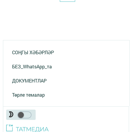
СОҢГЫ ХӘБӘРЛӘР
БЕЗ_WhatsApp_та
ДОКУМЕНТЛАР
Төрле темалар