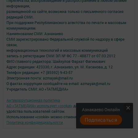
Перепечатка, воспроизведение и распространение в любом объеме
информации,
размещенной на сайте, возможна только с письменного согласия
редакций СМИ.
При поддержке Республиканского агентства по печати и массовым
коммуникациям.
Наименование СМИ: Азнакаево
СМИ зарегистрировано Федеральной службой по надзору в сфере
связи,
информационных технологий и массовых коммуникаций
запись о регистрации СМИ ЭЛ № ФС 77 - 48877 от 07.03.2012
ФИО главного редактора: Шайхулов Фархат Фагимович
Адрес редакции: 423330, г. Азнакаево, ул. М. Хасанова, д. 12
Телефон редакции: +7 (85592) 9-43-57
Электронная почта: azmayak@mail.ru
О фактах коррупции сообщайте на e-mail: azmayak@mail.ru
Учредитель СМИ: АО «ТАТМЕДИА»
Антикоррупционная политика
АО «ТАТМЕДИА» использует «cookie»
для персонализации сервисов и
Азнакаево Онлайн
удобства пользователей сайтом.
Использование «cookie» можно отменить в настройках браузера.
Подписаться
Политика конфиденциальности