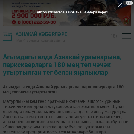
6
Автоматическое закрытие баннера через
АЗНАКАЙ ХӘБӘРЛӘРЕ
18+
"Маяк" газетасы - Азнакай районы
Агымдагы елда Азнакай урамнарына,
паркскверларга 180 мең төп чәчәк
утыртылган тег белән яңалыклар
Агымдагы елда Азнакай урамнарына, парк-скверларга 180
мең төп чәчәк утыртылган
Матурлыкны кем генә яратмый икән? Өен, эшләгән урынын,
тирә-юньне матурларга, гүзәлрәк итәргә омтыла кеше. Шулай
яшәгәндә генә уңайлы, шулай эшләгәндә генә яшәү матур була.
Авылда һәркем үз йортын, ишегалдын үзе тәртипкә китереп,
аны көченнән килгәнчә матурларга тырышса, шәһәрдә бу эшне
«Яшелләндерү һәм төзекләндерү буенча күптармаклы
җитештерү предприятиесе» хезмәткәрләре башкара.