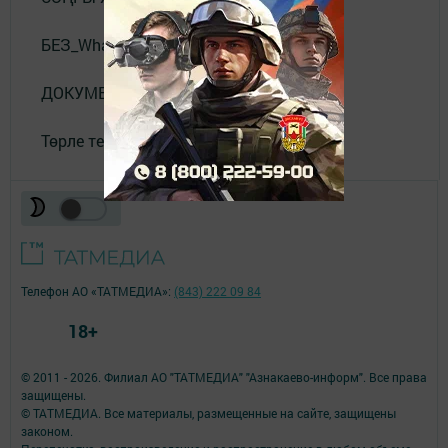
БЕЗ_WhatsApp_та
ДОКУМЕНТЛАР
Төрле темалар
Телефон АО «ТАТМЕДИА»:
(843) 222 09 84
18+
© 2011 - 2026. Филиал АО "ТАТМЕДИА" "Азнакаево-информ". Все права
защищены.
© ТАТМЕДИА. Все материалы, размещенные на сайте, защищены
законом.