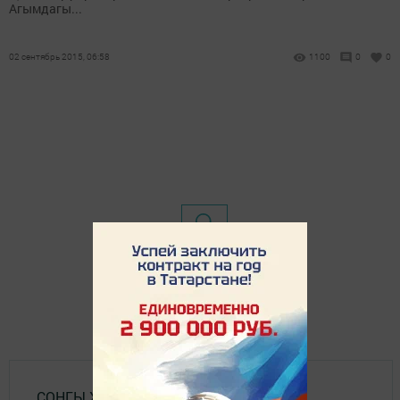
Агымдагы...
02 сентябрь 2015, 06:58
1100
0
0
СОҢГЫ ХӘБӘРЛӘР