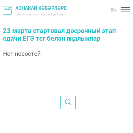
АЗНАКАЙ ХӘБӘРЛӘРЕ
18+
"Маяк" газетасы - Азнакай районы
23 марта стартовал досрочный этап
сдачи ЕГЭ тег белән яңалыклар
Нет новостей