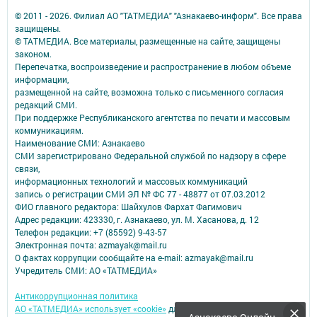
© 2011 - 2026. Филиал АО "ТАТМЕДИА" "Азнакаево-информ". Все права
защищены.
© ТАТМЕДИА. Все материалы, размещенные на сайте, защищены
законом.
Перепечатка, воспроизведение и распространение в любом объеме
информации,
размещенной на сайте, возможна только с письменного согласия
редакций СМИ.
При поддержке Республиканского агентства по печати и массовым
коммуникациям.
Наименование СМИ: Азнакаево
СМИ зарегистрировано Федеральной службой по надзору в сфере
связи,
информационных технологий и массовых коммуникаций
запись о регистрации СМИ ЭЛ № ФС 77 - 48877 от 07.03.2012
ФИО главного редактора: Шайхулов Фархат Фагимович
Адрес редакции: 423330, г. Азнакаево, ул. М. Хасанова, д. 12
Телефон редакции: +7 (85592) 9-43-57
Электронная почта: azmayak@mail.ru
О фактах коррупции сообщайте на e-mail: azmayak@mail.ru
Учредитель СМИ: АО «ТАТМЕДИА»
Антикоррупционная политика
АО «ТАТМЕДИА» использует «cookie»
для персонализации сервисов и