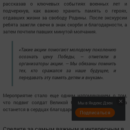
рассказав о ключевых событиях военных лет и
подчеркнув, как важно хранить память о героях,
отдавших жизни за свободу Родины. После экскурсии
ребята зажгли свечи в знак скорби и благодарности, а
затем почтили павших минутой молчания.
«Такие акции помогают молодому поколению
осознать цену Победы, — отметили в
организаторы акции. — Мы обязаны помнить
тех, кто сражался за наше будущее, и
передавать эту память детям и внукам».
Мероприятие стало еще одним напоминанием о том,
что подвиг солдат Великой Отечественной навсегда
Мы в Яндекс Дзен
останется в сердцах благодарных потомков.
Подписаться
Следите за самым важным и интересным в