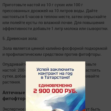
Приготовьте настой из 10 г сухих или 100 г
прессованных дрожжей на 10 литров воды. Дайте
настояться 5 часов в теплом месте, затем опрыскайте
или полейте кусты по влажной почве. Для повышения
эффективности добавьте 1 литр молока или сыворотки.
5. Древесная зола:
Зола является ценной калийно-фосфорной подкормкой
и профилактическим средством против фитофторы.
Опудривайте грядки сухой золой или приготовьте
настой: 200-300 г золы на 10 литров воды, настоять
сутки, добавить мыльную стружку и опрыскивайте
растения.
Аптечные средства для борьбы с
фитофторой:
Экспертное мнение: Аптечные средства могут быть