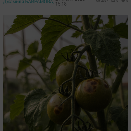
Джамиля БАЙРАМОВА,
2037
0
0
15:18