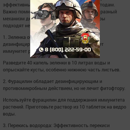
эффективным дополнением к народным методам.
Важно помнить, что у аптечных препаратов разный
механизм действия и для лечения фитофторы
подходят не все.
1. Зеленка обладает противомикробными и
дезинфицирующими свойствами и укрепляет
иммунитет растений.
Разведите 40 капель зеленки в 10 литрах воды и
опрыскайте кусты, особенно нижнюю часть листьев.
2. Фурацилин обладает дезинфицирующим и
противомикробным действием, но не лечит фитофтору.
Используйте фурацилин для поддержания иммунитета
растений. Приготовьте раствор из 10 таблеток на ведро
воды.
3. Перекись водорода: Эффективность перекиси