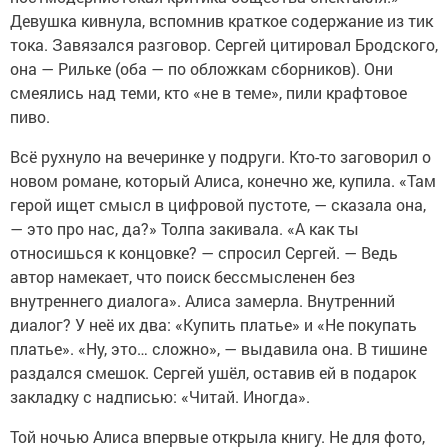
Девушка кивнула, вспомнив краткое содержание из тик
тока. Завязался разговор. Сергей цитировал Бродского,
она — Рильке (оба — по обложкам сборников). Они
смеялись над теми, кто «не в теме», пили крафтовое
пиво.
Всё рухнуло на вечеринке у подруги. Кто-то заговорил о
новом романе, который Алиса, конечно же, купила. «Там
герой ищет смысл в цифровой пустоте, — сказала она,
— это про нас, да?» Толпа закивала. «А как ты
относишься к концовке? — спросил Сергей. — Ведь
автор намекает, что поиск бессмысленен без
внутреннего диалога». Алиса замерла. Внутренний
диалог? У неё их два: «Купить платье» и «Не покупать
платье». «Ну, это… сложно», — выдавила она. В тишине
раздался смешок. Сергей ушёл, оставив ей в подарок
закладку с надписью: «Читай. Иногда».
Той ночью Алиса впервые открыла книгу. Не для фото,