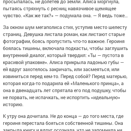
просыпалась, не долетев до земли. Алиса моргнула,
пытаясь стряхнуть с ресниц навязчивое щемящее
чувство. «Как же так?» — подумала она. — Я ведь тоже…
За окном шум мегаполиса стих, уступив место шелесту
страниц. Девушка листала роман, как листают старые
фотографии, боясь пропустить что-то важное. Героиня
боялась тишины, включала подкасты, чтобы заглушить
внутренний диалог, который твердил: «Ты — пустота в
красивой упаковке». Алиса прикрыла ладонью губы —
ей вдруг захотелось закричать, или засмеяться, или
извиниться перед кем-то. Перед собой? Перед матерью,
которая когда-то подарила ей «Маленького принца», а
она в двенадцать лет спрятала его под подушку, чтобы
не порвать, не испачкать, не испортить «идеальную»
историю.
К утру она дочитала. Не до конца — до того места, где
героиня перестала бояться собственной тишины. Она
закрыла книгу и вдруг осознала, что не запомнила ни