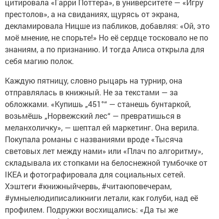
цитировала «Гарри Поттера», в университете — «Игру
престолов», а на свиданиях, щурясь от экрана,
декламировала Ницше из пабликов, добавляя: «Ой, это
моё мнение, не спорьте!» Но её сердце тосковало не по
знаниям, а по признанию. И тогда Алиса открыла для
себя магию полок.
Каждую пятницу, словно рыцарь на турнир, она
отправлялась в книжный. Не за текстами — за
обложками. «Купишь „451°“ — станешь бунтаркой,
возьмёшь „Норвежский лес“ — превратишься в
меланхоличку», — шептал ей маркетинг. Она верила.
Покупала романы с названиями вроде «Тысяча
световых лет между нами» или «Плач по алгоритму»,
складывала их стопками на белоснежной тумбочке от
IKEA и фотографировала для социальных сетей.
Хэштеги #книжныйчервь, #читаюповечерам,
#умныелюдиписаликниги летали, как голуби, над её
профилем. Подружки восхищались: «Да ты же