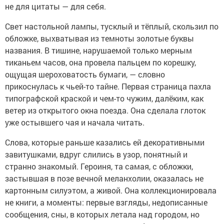
не для цитаты — для себя.
Свет настольной лампы, тусклый и тёплый, скользил по
обложке, выхватывая из темноты золотые буквы
названия. В тишине, нарушаемой только мерным
тиканьем часов, она провела пальцем по корешку,
ощущая шероховатость бумаги, — словно
прикоснулась к чьей-то тайне. Первая страница пахла
типографской краской и чем-то чужим, далёким, как
ветер из открытого окна поезда. Она сделала глоток
уже остывшего чая и начала читать.
Слова, которые раньше казались ей декоративными
завитушками, вдруг слились в узор, понятный и
странно знакомый. Героиня, та самая, с обложки,
застывшая в позе вечной меланхолии, оказалась не
картонным силуэтом, а живой. Она коллекционировала
не книги, а моменты: первые взгляды, недописанные
сообщения, сны, в которых летала над городом, но