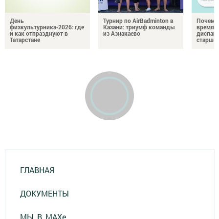
День
Турнир по AirBadminton в
Почему 
физкультурника‑2026: где
Казани: триумф команды
время 
и как отпразднуют в
из Азнакаево
диспан
Татарстане
старшег
ГЛАВНАЯ
ДОКУМЕНТЫ
МЫ_В_MAXе