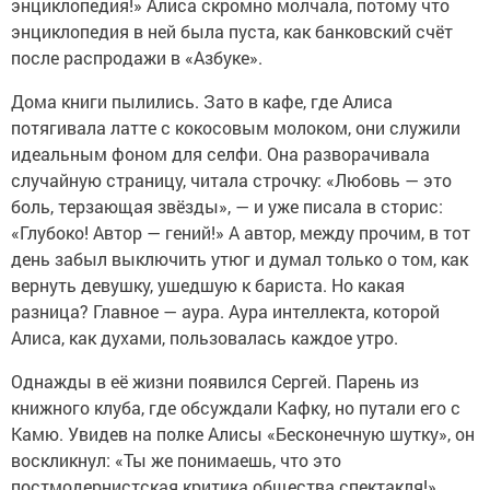
энциклопедия!» Алиса скромно молчала, потому что
энциклопедия в ней была пуста, как банковский счёт
после распродажи в «Азбуке».
Дома книги пылились. Зато в кафе, где Алиса
потягивала латте с кокосовым молоком, они служили
идеальным фоном для селфи. Она разворачивала
случайную страницу, читала строчку: «Любовь — это
боль, терзающая звёзды», — и уже писала в сторис:
«Глубоко! Автор — гений!» А автор, между прочим, в тот
день забыл выключить утюг и думал только о том, как
вернуть девушку, ушедшую к бариста. Но какая
разница? Главное — аура. Аура интеллекта, которой
Алиса, как духами, пользовалась каждое утро.
Однажды в её жизни появился Сергей. Парень из
книжного клуба, где обсуждали Кафку, но путали его с
Камю. Увидев на полке Алисы «Бесконечную шутку», он
воскликнул: «Ты же понимаешь, что это
постмодернистская критика общества спектакля!»