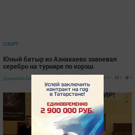
СПОРТ
Юный батыр из Азнакаево завоевал
серебро на турнире по корэш
16 марта 2026 -
Джамиля БАЙРАМОВА,
271
0
0
11:19