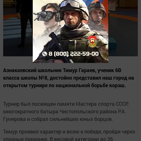
Азнакаевский школьник Тимур Гараев, ученик 6В
класса школы №8, достойно представил наш город на
открытом турнире по национальной борьбе корэш.
Турнир был посвящен памяти Мастера спорта СССР,
многократного батыра Чистопольского района Р.А.
Гумерова и собрал сильнейших юных борцов.
Тимур проявил характер и волю к победе, пройдя через
упорные поединки. В весовой категории до 36