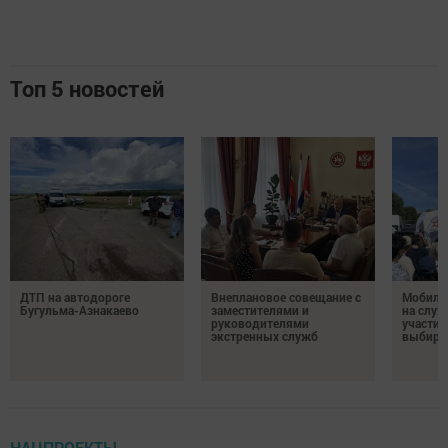
Топ 5 новостей
ДТП на автодороге
Внеплановое совещание с
Мобиль
Бугульма-Азнакаево
заместителями и
на служ
руководителями
участие
экстренных служб
выбира
НАЦПРОЕКТЫ