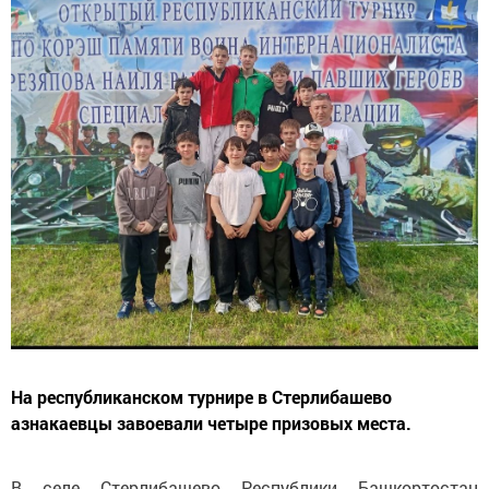
На республиканском турнире в Стерлибашево
азнакаевцы завоевали четыре призовых места.
В селе Стерлибашево Республики Башкортостан