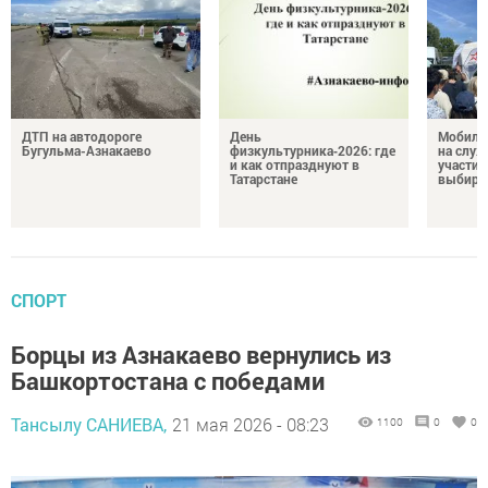
ДТП на автодороге
День
Мобиль
Бугульма-Азнакаево
физкультурника‑2026: где
на служ
и как отпразднуют в
участие
Татарстане
выбира
СПОРТ
Борцы из Азнакаево вернулись из
Башкортостана с победами
Тансылу САНИЕВА,
21 мая 2026 - 08:23
1100
0
0