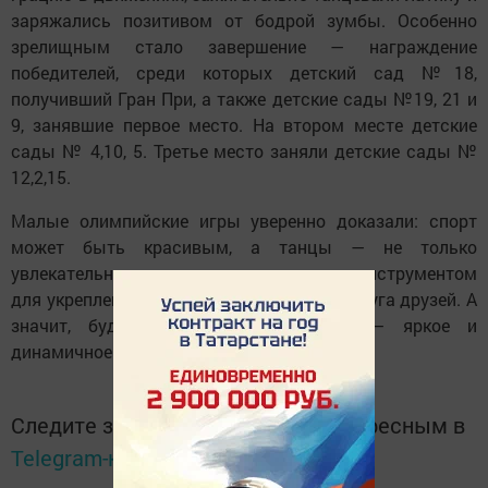
заряжались позитивом от бодрой зумбы. Особенно
зрелищным стало завершение — награждение
победителей, среди которых детский сад №18,
получивший Гран При, а также детские сады №19, 21 и
9, занявшие первое место. На втором месте детские
сады № 4,10, 5. Третье место заняли детские сады №
12,2,15.
Малые олимпийские игры уверенно доказали: спорт
может быть красивым, а танцы — не только
увлекательным занятием, но и мощным инструментом
для укрепления здоровья и расширения круга друзей. А
значит, будущее у наших малышей — яркое и
динамичное!
Следите за самым важным и интересным в
Telegram-канале
Татмедиа