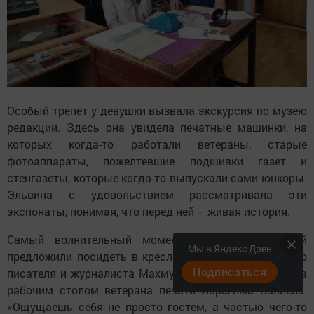
Особый трепет у девушки вызвала экскурсия по музею
редакции. Здесь она увидела печатные машинки, на
которых когда-то работали ветераны, старые
фотоаппараты, пожелтевшие подшивки газет и
стенгазеты, которые когда-то выпускали сами юнкоры.
Эльвина с удовольствием рассматривала эти
экспонаты, понимая, что перед ней – живая история.
Самый волнительный момент наступил, когда ей
Мы в Яндекс Дзен
предложили посидеть в кресле известного татарского
Подписаться
писателя и журналиста Махмута Хасанова, а также за
рабочим столом ветерана печати Ибрагима Валиева.
«Ощущаешь себя не просто гостем, а частью чего-то