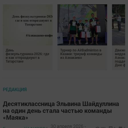
День
Турнир по AirBadminton в
Движен
физкультурника‑2026: где
Казани: триумф команды
медраб
и как отпразднуют в
из Азнакаево
Азнака
Татарстане
поддер
Дню фи
РЕДАКЦИЯ
Десятиклассница Эльвина Шайдуллина
на один день стала частью команды
«Маяка»
30 апреля 2026 -