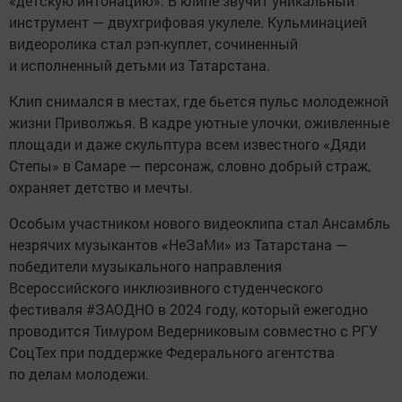
«детскую интонацию». В клипе звучит уникальный
инструмент — двухгрифовая укулеле. Кульминацией
видеоролика стал рэп-куплет, сочиненный
и исполненный детьми из Татарстана.
Клип снимался в местах, где бьется пульс молодежной
жизни Приволжья. В кадре уютные улочки, оживленные
площади и даже скульптура всем известного «Дяди
Степы» в Самаре — персонаж, словно добрый страж,
охраняет детство и мечты.
Особым участником нового видеоклипа стал Ансамбль
незрячих музыкантов «НеЗаМи» из Татарстана —
победители музыкального направления
Всероссийского инклюзивного студенческого
фестиваля #ЗАОДНО в 2024 году, который ежегодно
проводится Тимуром Ведерниковым совместно с РГУ
СоцТех при поддержке Федерального агентства
по делам молодежи.