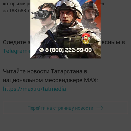
которыми реализовано 1 192 953 добрых дел
за 188 688 735 волонтерских часов.
Следите за самым важным и интересным в
Telegram-канале
Татмедиа
Читайте новости Татарстана в
национальном мессенджере MАХ:
https://max.ru/tatmedia
Перейти на страницу новости