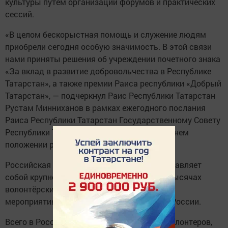
культуры путем организации форумов и практических
сессий.
«В целом бескорыстная помощь и служение людям
приобрели сегодня особую значимость. В этой связи
нами приняты решения об учреждении почетного знака
«За вклад в развитие добровольчества в Республике
Татарстан», а также премии Раиса республики «Добрый
Татарстан», — подчеркнул Раис Республики Татарстан
Рустам Минниханов в рамках ежегодного послания
Раиса Республики Татарстан Государственному Совету
Республики Татарстан о внутреннем и внешнем
положении республики.
Российская платформа «Добро. рф» представляет
собой крупнейший каталог информации о тысячах
волонтёрских организаций, добровольцах,
мероприятиях, проектах и знаниях со всей России.
Всего в России насчитывается 9 073 181 волонтеров,