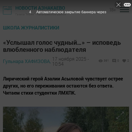
НОВОСТИ АЗНАКАЕВО
18+
3
Автоматическое закрытие баннера через
Газета "Маяк" - Азнакаевский район
ШКОЛА ЖУРНАЛИСТИКИ
«Услышал голос чудный…» – исповедь
влюбленного наблюдателя
17 ноября 2025 -
Гульнара ХАФИЗОВА,
361
0
2
10:54
Лирический герой Азалии Асыловой чувствует острее
других, но его переживания остаются без ответа.
Читаем стихи студентки ЛМХПК.