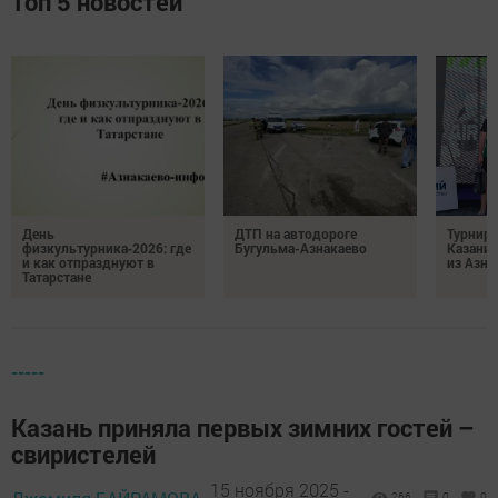
Топ 5 новостей
День
ДТП на автодороге
Турнир 
физкультурника‑2026: где
Бугульма-Азнакаево
Казани
и как отпразднуют в
из Азна
Татарстане
-----
Казань приняла первых зимних гостей –
свиристелей
15 ноября 2025 -
266
0
0