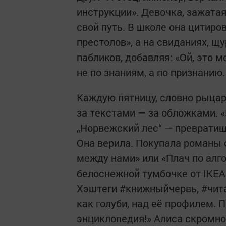
инструкции». Девочка, зажата
свой путь. В школе она цитиро
престолов», а на свиданиях, щ
пабликов, добавляя: «Ой, это м
не по знаниям, а по признанию
Каждую пятницу, словно рыцарь
за текстами — за обложками. 
„Норвежский лес“ — превратиш
Она верила. Покупала романы 
между нами» или «Плач по алг
белоснежной тумбочке от IKEA
Хэштеги #книжныйчервь, #чит
как голуби, над её профилем.
энциклопедия!» Алиса скромно