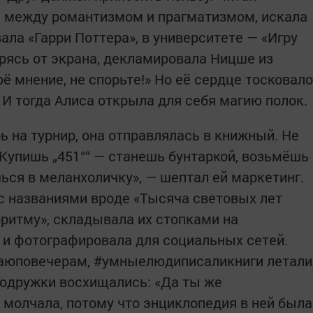
я между романтизмом и прагматизмом, искала
вала «Гарри Поттера», в университете — «Игру
урясь от экрана, декламировала Ницше из
оё мнение, не спорьте!» Но её сердце тосковало
. И тогда Алиса открыла для себя магию полок.
 на турнир, она отправлялась в книжный. Не
«Купишь „451°“ — станешь бунтаркой, возьмёшь
ься в меланхоличку», — шептал ей маркетинг.
с названиями вроде «Тысяча световых лет
оритму», складывала их стопками на
 и фотографировала для социальных сетей.
аюповечерам, #умныелюдиписаликниги летали
 Подружки восхищались: «Да ты же
 молчала, потому что энциклопедия в ней была