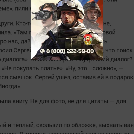
еме», пили крафтовое пиво.
руги. Кто-то заговорил о новом романе,
пила. «Там герой ищет смысл в цифровой
про нас, да?» Толпа закивала. «А как ты
сил Сергей. — Ведь автор намекает, что поиск
 диалога». Алиса замерла. Внутренний диалог?
и «Не покупать платье». «Ну, это… сложно», —
ся смешок. Сергей ушёл, оставив ей в подарок
Иногда».
ла книгу. Не для фото, не для цитаты — для
ый и тёплый, скользил по обложке, выхватывая
вания. В тишине, нарушаемой только мерным