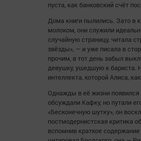
пуста, как банковский счёт по
Дома книги пылились. Зато в к
молоком, они служили идеаль
случайную страницу, читала ст
звёзды», — и уже писала в стор
прочим, в тот день забыл выкл
девушку, ушедшую к бариста. Н
интеллекта, которой Алиса, ка
Однажды в её жизни появился С
обсуждали Кафку, но путали ег
«Бесконечную шутку», он воскл
постмодернистская критика об
вспомнив краткое содержание и
цитировал Бродского, она — Ри