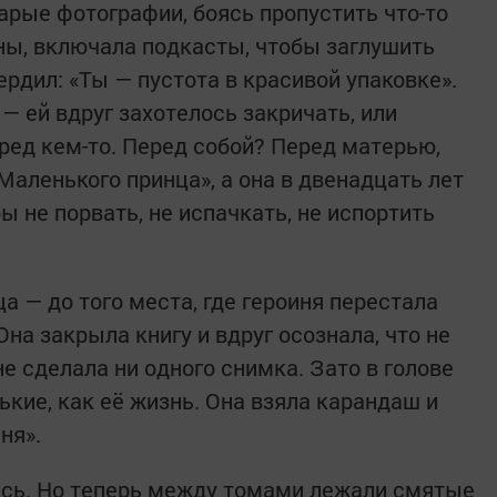
арые фотографии, боясь пропустить что-то
ны, включала подкасты, чтобы заглушить
ердил: «Ты — пустота в красивой упаковке».
— ей вдруг захотелось закричать, или
ред кем-то. Перед собой? Перед матерью,
«Маленького принца», а она в двенадцать лет
ы не порвать, не испачкать, не испортить
ца — до того места, где героиня перестала
на закрыла книгу и вдруг осознала, что не
не сделала ни одного снимка. Зато в голове
кие, как её жизнь. Она взяла карандаш и
ня».
лись. Но теперь между томами лежали смятые