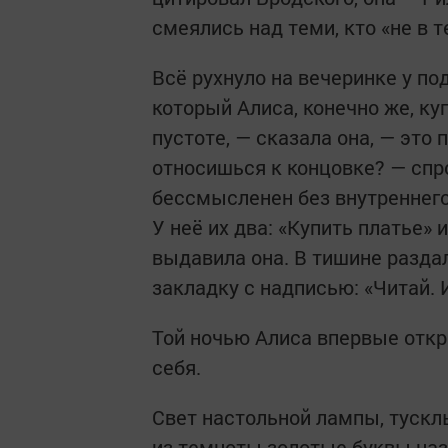
смеялись над теми, кто «не в т
Всё рухнуло на вечеринке у под
который Алиса, конечно же, ку
пустоте, — сказала она, — это 
относишься к концовке? — спро
бессмысленен без внутреннего
У неё их два: «Купить платье» 
выдавила она. В тишине раздал
закладку с надписью: «Читай. 
Той ночью Алиса впервые откры
себя.
Свет настольной лампы, тускл
из темноты золотые буквы наз