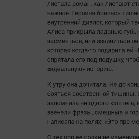
листала роман, как листают ст
важное. Героиня боялась тиши
внутренний диалог, который тв
Алиса прикрыла ладонью губы 
засмеяться, или извиниться пе
которая когда-то подарила ей 
спрятала его под подушку, чтоб
«идеальную» историю.
К утру она дочитала. Не до кон
бояться собственной тишины. О
запомнила ни одного хэштега, 
звенели фразы, смешные и горь
написала на полях: «Это про ме
С тех пор её полки не измени