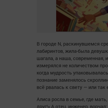
В городе N, раскинувшемся ср
лабиринтов, жила-была девушка
шагала, а наша, современная, из
измерялся не количеством про
когда мудрость упаковывалась 
познание заменялось скроллинг
всё рвалась к свету — или так 
Алиса росла в семье, где мать
друг!» А отец, инженер, ворчал