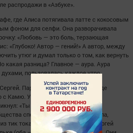
сле распродажи в «Азбуке».
афе, где Алиса потягивала латте с кокосовым
ным фоном для селфи. Она разворачивала
рочку: «Любовь — это боль, терзающая
ис: «Глубоко! Автор — гений!» А автор, между
ючить утюг и думал только о том, как вернуть
о какая разница? Главное — аура. Аура
к духами, пользовалась каждое утро.
ергей. Парень из книжного клуба, где
о с Камю. Увидев на полке Алисы
икнул: «Ты же понимаешь, что это
щества спектакля!» Девушка кивнула,
з тик тока. Завязался разговор. Сергей
льке (оба — по обложкам сборников). Они