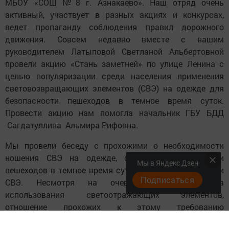
МБОУ «СОШ №8 г. Азнакаево». Наш отряд очень
активный, участвует в разных акциях и конкурсах,
ведет пропаганду соблюдения правил дорожного
движения. Совсем недавно вместе с нашим
руководителем Латыповой Светланой Альбертовной
провели акцию «Стань заметней» по улице Ленина с
целью популяризации среди населения применения
световозвращающих элементов (СВЭ) на одежде для
безопасности пешеходов в темное время суток.
Провести акцию нам помогла начальник ГБУ БДД
Сагдатуллина Альмира Рифовна.
Мы провели беседу с прохожими о необходимости
ношения СВЭ на одежде, сумках для видимости
Мы в Яндекс Дзен
пешеходов в темное время суток и раздали памятки и
Подписаться
СВЭ. Несмотря на очевидные преимущества
использования светоотражающих элементов,
отношение прохожих к этому требованию
неоднозначное. Одни видят в этом необходимость