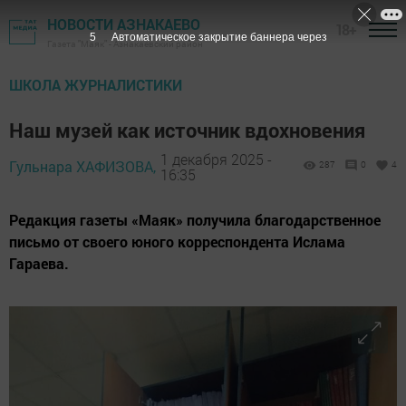
НОВОСТИ АЗНАКАЕВО
18+
3
Автоматическое закрытие баннера через
Газета "Маяк" - Азнакаевский район
ШКОЛА ЖУРНАЛИСТИКИ
Наш музей как источник вдохновения
1 декабря 2025 -
Гульнара ХАФИЗОВА,
287
0
4
16:35
Редакция газеты «Маяк» получила благодарственное
письмо от своего юного корреспондента Ислама
Гараева.