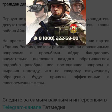
граждан депутатами и руководителями.
Первую встречу с избирателями провел руководитель
депутатской фракции партии, заместитель главы
района Айдар Халиуллин.
На приеме, прошедшем в местном отделении партии
«Единая Россия», жители района пришли с различными
вопросами и просьбами. Айдар Фандасович
внимательно выслушал каждого обратившегося,
подробно разобрал все поступившие вопросы и
выразил надежду, что по каждому озвученному
обращению будут приняты эффективные и
своевременные меры.
Следите за самым важным и интересным в
Telegram-канале
Татмедиа