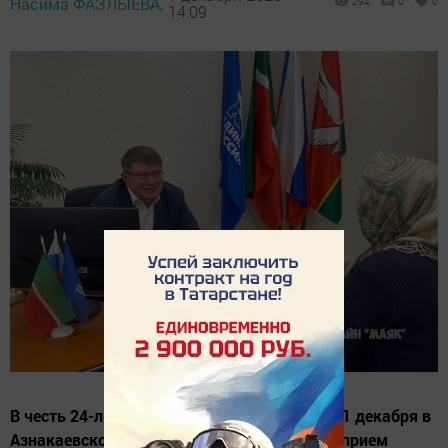
Насима ФАЗЛЫЕВА,
294
0
0
14:09
В честь 24-летия партии «Единая Россия» с 1 декабря в
Азнакаевском местном отделении начался прием