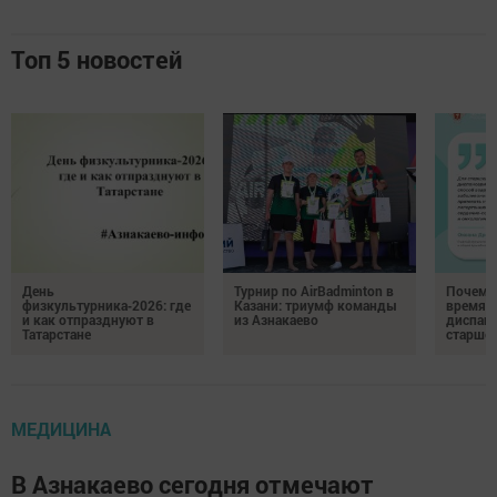
Топ 5 новостей
День
Турнир по AirBadminton в
Почему 
физкультурника‑2026: где
Казани: триумф команды
время 
и как отпразднуют в
из Азнакаево
диспан
Татарстане
старшег
МЕДИЦИНА
В Азнакаево сегодня отмечают