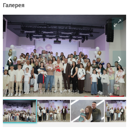
Галерея
❮
❯