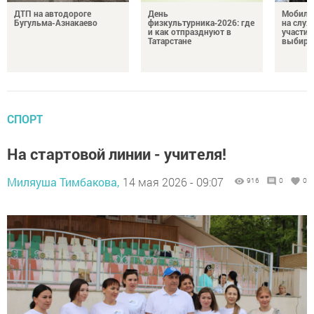
ДТП на автодороге
День
Мобиль
Бугульма-Азнакаево
физкультурника‑2026: где
на служ
и как отпразднуют в
участие
Татарстане
выбира
СПОРТ
На стартовой линии - учителя!
Миляуша Тимбакова,
14 мая 2026 - 09:07
916
0
0