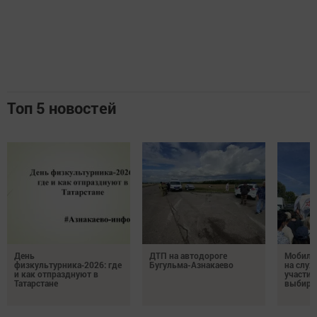
Топ 5 новостей
День
ДТП на автодороге
Мобиль
физкультурника‑2026: где
Бугульма-Азнакаево
на служ
и как отпразднуют в
участие
Татарстане
выбира