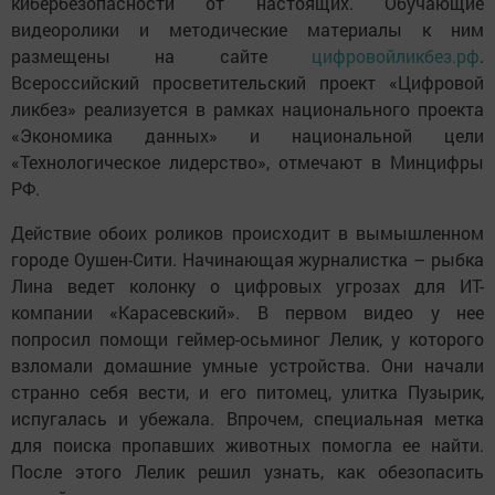
кибербезопасности от настоящих. Обучающие
видеоролики и методические материалы к ним
размещены на сайте
цифровойликбез.рф
.
Всероссийский просветительский проект «Цифровой
ликбез» реализуется в рамках национального проекта
«Экономика данных» и национальной цели
«Технологическое лидерство», отмечают в Минцифры
РФ.
Действие обоих роликов происходит в вымышленном
городе Оушен-Сити. Начинающая журналистка – рыбка
Лина ведет колонку о цифровых угрозах для ИТ-
компании «Карасевский». В первом видео у нее
попросил помощи геймер-осьминог Лелик, у которого
взломали домашние умные устройства. Они начали
странно себя вести, и его питомец, улитка Пузырик,
испугалась и убежала. Впрочем, специальная метка
для поиска пропавших животных помогла ее найти.
После этого Лелик решил узнать, как обезопасить