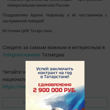
избирательная комиссия России.
Поздравляем Адилю Нафикову и её наставников с
заслуженной победой!
Источник ЦИК Татарстана.
Следите за самым важным и интересным в
Telegram-канале
Татмедиа
Читайте новости Татарстана в
национальном мессенджере MАХ:
https://max.ru/tatmedia
Перейти на страницу новости