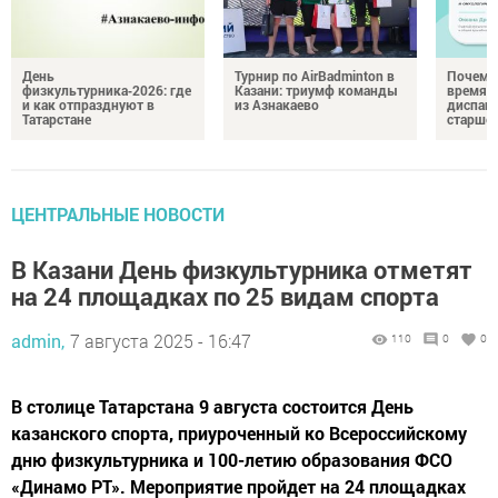
День
Турнир по AirBadminton в
Почему 
физкультурника‑2026: где
Казани: триумф команды
время 
и как отпразднуют в
из Азнакаево
диспан
Татарстане
старшег
ЦЕНТРАЛЬНЫЕ НОВОСТИ
В Казани День физкультурника отметят
на 24 площадках по 25 видам спорта
admin,
7 августа 2025 - 16:47
110
0
0
В столице Татарстана 9 августа состоится День
казанского спорта, приуроченный ко Всероссийскому
дню физкультурника и 100-летию образования ФСО
«Динамо РТ». Мероприятие пройдет на 24 площадках