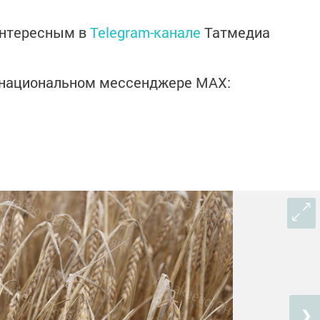
интересным в
Telegram-канале
Татмедиа
в национальном мессенджере MАХ:
❯