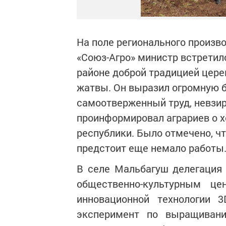
На поле регионального произв
«Союз-Агро» министр встретилс
районе доброй традицией цер
жатвы. Он выразил огромную 
самоотверженный труд, невзир
проинформировал аграриев о х
республики. Было отмечено, ч
предстоит еще немало работы
В селе Мальбагуш делегация
общественно-культурным ц
инновационной технологии 3
эксперимент по выращиван