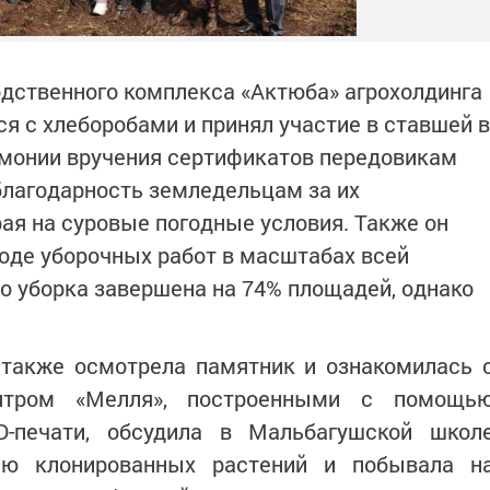
одственного комплекса «Актюба» агрохолдинга
я с хлеборобами и принял участие в ставшей в
емонии вручения сертификатов передовикам
благодарность земледельцам за их
ая на суровые погодные условия. Также он
оде уборочных работ в масштабах всей
то уборка завершена на 74% площадей, однако
.
 также осмотрела памятник и ознакомилась 
ентром «Мелля», построенными с помощь
D-печати, обсудила в Мальбагушской школ
ию клонированных растений и побывала н