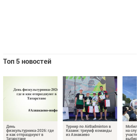
Топ 5 новостей
День
Турнир по AirBadminton в
Мобиль
физкультурника‑2026: где
Казани: триумф команды
на служ
и как отпразднуют в
из Азнакаево
участие
Татарстане
выбира