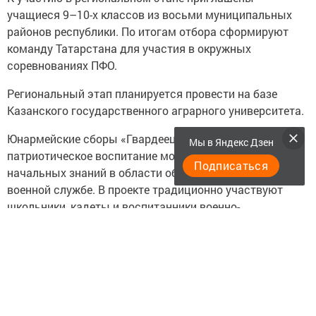
учащиеся 9–10-х классов из восьми муниципальных
районов республики. По итогам отбора сформируют
команду Татарстана для участия в окружных
соревнованиях ПФО.
Региональный этап планируется провести на базе
Казанского государственного аграрного университета.
Юнармейские сборы «Гвардеец» направлены на
Мы в Яндекс Дзен
патриотическое воспитание молодежи, получение
Подписаться
начальных знаний в области обороны и подготовку к
военной службе. В проекте традиционно участвуют
школьники, кадеты и воспитанники военно-
патриотических клубов, планирующие поступление в
учебные заведения Минобороны, Росгвардии, МВД,
ФСБ и МЧС России.
Источник «Татар-информ»