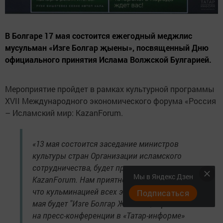
В Болгаре 17 мая состоится ежегодный меджлис
мусульман «Изге Болгар җыены», посвященный Дню
официального принятия Ислама Волжской Булгарией.
Мероприятие пройдет в рамках культурной программы
XVII Международного экономического форума «Россия
– Исламский мир: KazanForum.
«13 мая состоится заседание министров
культуры стран Организации исламского
сотрудничества, будет проходить
Мы в Яндекс Дзен
KazanForum. Нам приятно констатировать,
что кульминацией всех этих мероприятий 17
Подписаться
мая будет "Изге Болгар Жыены"», – рассказал
на пресс-конференции в «Татар-информе»