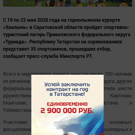
С 19 по 22 мая 2026 года на горнолыжном курорте
«Хвалынь» в Саратовской области пройдет спортивно-
туристский лагерь Приволжского федерального округа
«Туриада». Республику Татарстан на соревнованиях
представят 35 спортсменов, прошедших отбор,
сообщает пресс-служба Минспорта РТ.
Всего в мероприятии примут участие около 700 человек
из регионов Приволжского федерального округа, других
федеральных округов, а также представители шести
дружественных стран – Белоруссии, Киргизии,
Монголии, Таджикистана, Туркменистана и
Узбекистана.
Участники из Татарстана выступят в основных
дисциплинах программы: пешеходных, велосипедных и