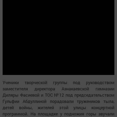
Ученики творческой группы под руководством
заместителя директора Азнакаевской гимназии
Диляры Фасиевой и ТОС №12 под председательством
Гульфии Абдуллиной порадовали тружеников тыла,
детей войны, жителей этой улицы концертной
программой. На площадке у подножия горы звучали