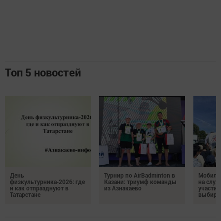
Топ 5 новостей
День
Турнир по AirBadminton в
Мобиль
физкультурника‑2026: где
Казани: триумф команды
на служ
и как отпразднуют в
из Азнакаево
участие
Татарстане
выбира