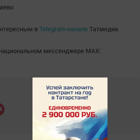
аево
интересным в
Telegram-канале
Татмедиа
в национальном мессенджере MАХ: