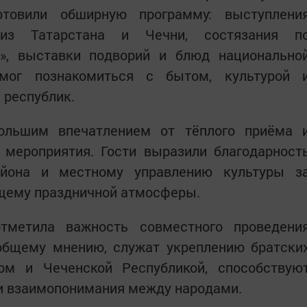
отовили обширную программу: выступлени
 из Татарстана и Чечни, состязания п
», выставки подворий и блюд национально
ог познакомиться с бытом, культурой 
 республик.
ольшим впечатлением от тёплого приёма 
 мероприятия. Гости выразили благодарност
айона и местному управлению культуры з
ящему праздничной атмосферы.
тметила важность совместного проведени
 общему мнению, служат укреплению братски
ом и Чеченской Республикой, способствую
 и взаимопонимания между народами.