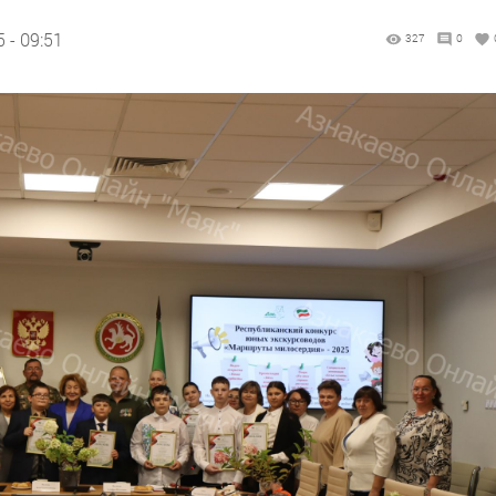
 - 09:51
327
0