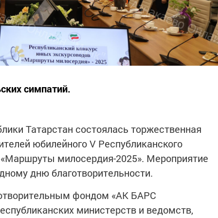
ьских симпатий.
блики Татарстан состоялась торжественная
ителей юбилейного V Республиканского
 «Маршруты милосердия-2025». Мероприятие
дному дню благотворительности.
готворительным фондом «АК БАРС
спубликанских министерств и ведомств,