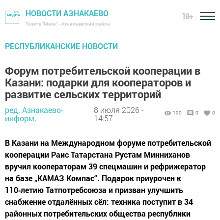
НОВОСТИ АЗНАКАЕВО
18+
Газета "Маяк" - Азнакаевский район
РЕСПУБЛИКАНСКИЕ НОВОСТИ
Форум потребительской кооперации в
Казани: подарки для кооператоров и
развитие сельских территорий
ред. Азнакаево-
8 июля 2026 -
190
0
0
информ,
14:57
В Казани на Международном форуме потребительской
кооперации Раис Татарстана Рустам Минниханов
вручил кооператорам 39 спецмашин и рефрижератор
на базе „КАМАЗ Компас“. Подарок приурочен к
110‑летию Татпотребсоюза и призван улучшить
снабжение отдалённых сёл: техника поступит в 34
районных потребительских общества республики