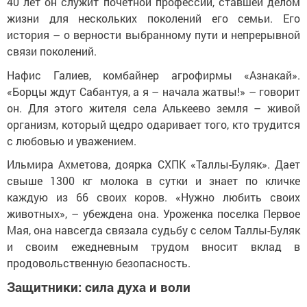
40 лет он служит почетной профессии, ставшей делом
жизни для нескольких поколений его семьи. Его
история – о верности выбранному пути и непрерывной
связи поколений.
Нафис Галиев, комбайнер агрофирмы «Азнакай».
«Борцы ждут Сабантуя, а я – начала жатвы!» – говорит
он. Для этого жителя села Алькеево земля – живой
организм, который щедро одаривает того, кто трудится
с любовью и уважением.
Ильмира Ахметова, доярка СХПК «Таллы-Буляк». Дает
свыше 1300 кг молока в сутки и знает по кличке
каждую из 66 своих коров. «Нужно любить своих
животных», – убеждена она. Уроженка поселка Первое
Мая, она навсегда связала судьбу с селом Таллы-Буляк
и своим ежедневным трудом вносит вклад в
продовольственную безопасность.
Защитники: сила духа и воли