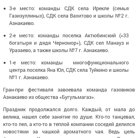
3-е место: команды СДК села Ирекле (семья
Газизуллиных), СДК села Вахитово и школы №2 г.
Азнакаево.
2-е место: команды поселка Актюбинский («33
богатыря и дядя Черномор»), СДК сел Манауз и
Уразаево, а также школы №7 г. Азнакаево.
1-е место: команды многофункционального
центра поселка Яна Юл, СДК села Туйкино и школы
№1 г. Азнакаево.
Гран-при фестиваля завоевала команда газовиков
Азнакаево из общества «Бугульмагаз».
Праздник продолжался долго. Каждый, от мала до
велика, нашел себе занятие по душе. Кто-то танцевал,
кто-то пел, а кто-то в теплой компании соседей делился
новостями за чашкой ароматного чая. Ведь цель