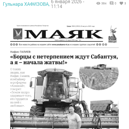
6 января 2026 -
Гульнара ХАФИЗОВА,
384
0
3
11:14