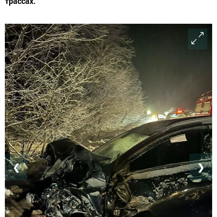
трассах.
❮
❯