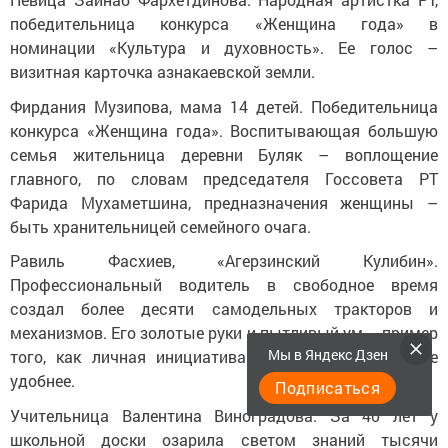
победительница конкурса «Женщина года» в
номинации «Культура и духовность». Ее голос –
визитная карточка азнакаевской земли.
Фирдания Музипова, мама 14 детей. Победительница
конкурса «Женщина года». Воспитывающая большую
семья жительница деревни Буляк – воплощение
главного, по словам председателя Госсовета РТ
Фарида Мухаметшина, предназначения женщины –
быть хранительницей семейного очага.
Равиль Фасхиев, «Агерзинский Кулибин».
Профессиональный водитель в свободное время
создал более десяти самодельных тракторов и
механизмов. Его золотые руки и пытливый ум – пример
Мы в Яндекс Дзен
того, как личная инициатива делает жизнь на селе
удобнее.
Подписаться
Учительница Валентина Виноградова. За 40 лет у
школьной доски озарила светом знаний тысячи