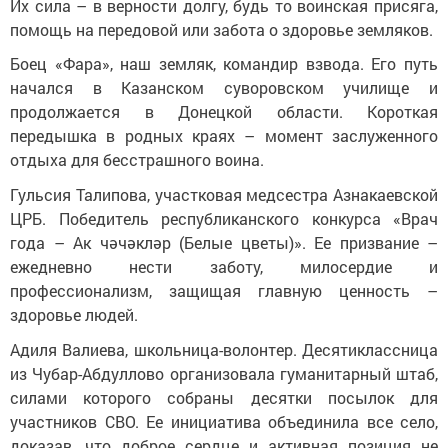
Их сила – в верности долгу, будь то воинская присяга,
помощь на передовой или забота о здоровье земляков.
Боец «Фара», наш земляк, командир взвода. Его путь
начался в Казанском суворовском училище и
продолжается в Донецкой области. Короткая
передышка в родных краях – момент заслуженного
отдыха для бесстрашного воина.
Гульсия Талипова, участковая медсестра Азнакаевской
ЦРБ. Победитель республиканского конкурса «Врач
года – Ак чәчәкләр (Белые цветы)». Ее призвание –
ежедневно нести заботу, милосердие и
профессионализм, защищая главную ценность –
здоровье людей.
Адиля Валиева, школьница-волонтер. Десятиклассница
из Чубар-Абдуллово организовала гуманитарный штаб,
силами которого собраны десятки посылок для
участников СВО. Ее инициатива объединила все село,
доказав, что доброе сердце и активная позиция не