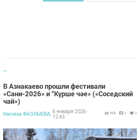
--
В Азнакаево прошли фестивали
«Сани-2026» и “Күрше чәе» («Соседский
чай»)
6 января 2026 -
Насима ФАЗЛЫЕВА,
525
0
2
12:43