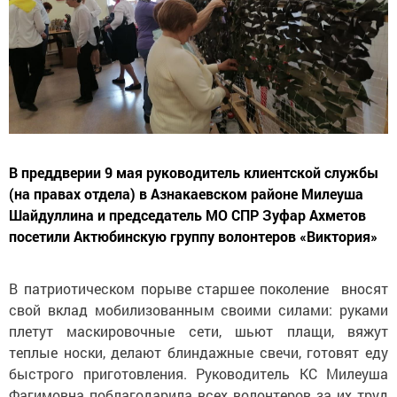
В преддверии 9 мая руководитель клиентской службы
(на правах отдела) в Азнакаевском районе Милеуша
Шайдуллина и председатель МО СПР Зуфар Ахметов
посетили Актюбинскую группу волонтеров «Виктория»
В патриотическом порыве старшее поколение вносят
свой вклад мобилизованным своими силами: руками
плетут маскировочные сети, шьют плащи, вяжут
теплые носки, делают блиндажные свечи, готовят еду
быстрого приготовления. Руководитель КС Милеуша
Фагимовна поблагодарила всех волонтеров за их труд