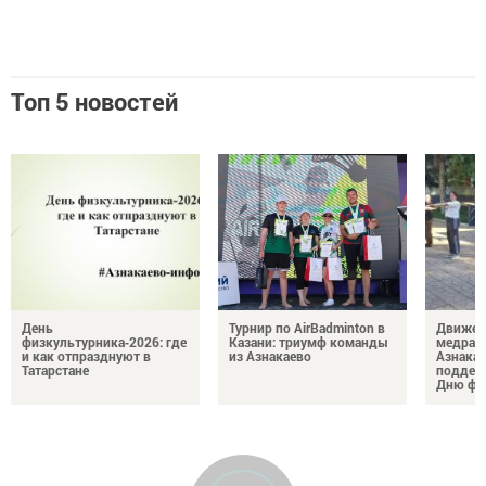
Топ 5 новостей
День
Турнир по AirBadminton в
Движен
физкультурника‑2026: где
Казани: триумф команды
медраб
и как отпразднуют в
из Азнакаево
Азнака
Татарстане
поддер
Дню фи