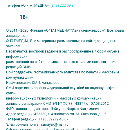
Телефон АО «ТАТМЕДИА»:
(843) 222 09 84
18+
© 2011 - 2026. Филиал АО "ТАТМЕДИА" "Азнакаево-информ". Все права
защищены.
© ТАТМЕДИА. Все материалы, размещенные на сайте, защищены
законом.
Перепечатка, воспроизведение и распространение в любом объеме
информации,
размещенной на сайте, возможна только с письменного согласия
редакций СМИ.
При поддержке Республиканского агентства по печати и массовым
коммуникациям.
Наименование СМИ: Азнакаево
СМИ зарегистрировано Федеральной службой по надзору в сфере
связи,
информационных технологий и массовых коммуникаций
запись о регистрации СМИ ЭЛ № ФС 77 - 48877 от 07.03.2012
ФИО главного редактора: Шайхулов Фархат Фагимович
Адрес редакции: 423330, г. Азнакаево, ул. М. Хасанова, д. 12
Телефон редакции: +7 (85592) 9-43-57
Электронная почта: azmayak@mail.ru
О фактах коррупции сообщайте на e-mail: azmayak@mail.ru