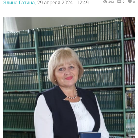
Элина Гатина,
29 апреля 2024 - 12:49
493
0
0