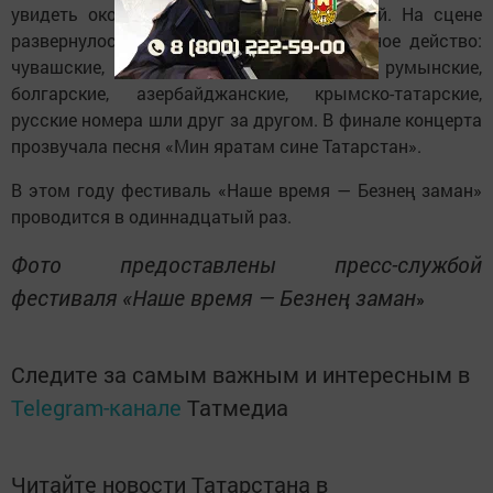
увидеть около 40 красочных выступлений. На сцене
развернулось красочное многонациональное действо:
чувашские, марийские, цыганские, румынские,
болгарские, азербайджанские, крымско-татарские,
русские номера шли друг за другом. В финале концерта
прозвучала песня «Мин яратам сине Татарстан».
В этом году фестиваль «Наше время — Безнең заман»
проводится в одиннадцатый раз.
Фото предоставлены пресс-службой
фестиваля «Наше время — Безнең заман
»
Следите за самым важным и интересным в
Telegram-канале
Татмедиа
Читайте новости Татарстана в