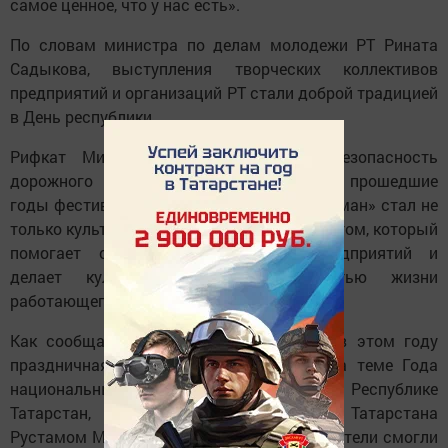
самое ценное, что у нас есть».
По словам министра по делам молодежи РТ Рината
Садыкова, выступления творческих коллективов
предприятий и организаций РТ стали доброй традицией
в День республики.
Рифкат Минниханов, директор ГБУ «Безопасность
дорожного движения», отметил, что за прошедшие
годы фестиваль «Наше время — Безнең заман» стал не
только культурным брендом РТ, но и проектом, который
помогает объединять коллективы предприятий и
делает культуру неотъемлемой частью жизни
работающего человека.
Как сообщает пресс-служба фестиваля, в этом году
праздничная программа была посвящена теме Года
национальных культур и традиций в Республике
Татарстан, объявленного Президентом Татарстана
Рустамом Миннихановым в 2023 году. Зрители смогли