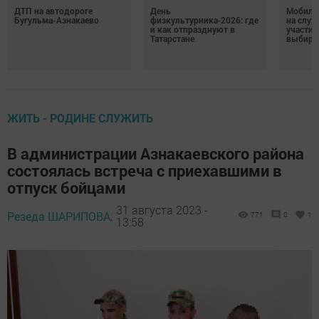
ДТП на автодороге
День
Мобиль
Бугульма-Азнакаево
физкультурника‑2026: где
на служ
и как отпразднуют в
участие
Татарстане
выбира
ЖИТЬ - РОДИНЕ СЛУЖИТЬ
В администрации Азнакаевского района
состоялась встреча с приехавшими в
отпуск бойцами
31 августа 2023 -
Резеда ШАРИПОВА,
771
0
1
13:58