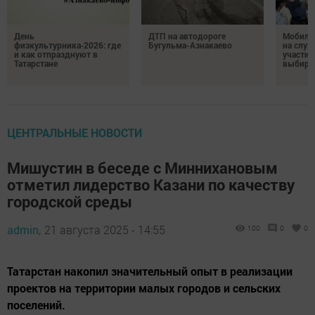
День
ДТП на автодороге
Мобиль
физкультурника‑2026: где
Бугульма-Азнакаево
на служ
и как отпразднуют в
участие
Татарстане
выбира
ЦЕНТРАЛЬНЫЕ НОВОСТИ
Мишустин в беседе с Миннихановым
отметил лидерство Казани по качеству
городской среды
admin,
21 августа 2025 - 14:55
100
0
0
Татарстан накопил значительный опыт в реализации
проектов на территории малых городов и сельских
поселений.