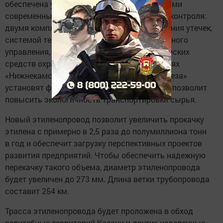
обеспечена умной инфраструктурой и самыми
современными системами безопасности и контроля:
двумя комплексными системами обнаружения утечек,
системой телемеханики и автоматизированного
управления, комплексом инженерно-технических
средств охраны. На компрессорных станциях
«Нижнекамскнефтехима» и «Казаньоргсинтеза»
установят факела бездымного горения, это позволит
повысить экологичность транспортировки сырья.
Новый этиленопровод позволит увеличить прокачку
этилена с примерно в 2,5 раза до полумиллиона тонн
в год и обеспечит загрузку перспективных проектов
развития предприятий. Чтобы обеспечить надежную
перекачку такого объема, диаметр этиленопровода
будет увеличен до 273 мм. Длина ветки трубопровода
составит 254 км.
Трасса этиленопровода будет проложена в обход
селитебных территорий Казани и других населенных