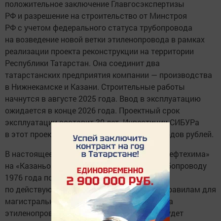
положительное заключение Главгосэкспертизы
РФ и разрешение на строительство от Минстроя
РФ с учетом федерального статуса трубопровода
на возведение новой ветки этиленопровода в рамках
реализации проекта реконструкции на территории
Республики Татарстан. Она соединит два
татарстанских предприятия компании — производства
в Нижнекамске и Казани. Строительные работы
начнутся в августе 2025 года. Ввод в эксплуатацию
ожидается в конце 2026 года. Проектный срок
эксплуатации составит 30 лет. Инвестиции СИБУРа
в этот проект составят порядка 35 миллиардов рублей.
В настоящее время этилен с «Нижнекамскнефтехима»
на «Казаньоргсинтез» поставляется по трубопроводу
1976 года постройки, спроектированному
по действующим на тот период нормам и правилам для
магистральных трубопроводов. Новая ветка
этиленопровода «Нижнекамск — Казань» будет