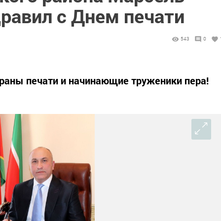
равил с Днем печати
543
0
аны печати и начинающие труженики пера!