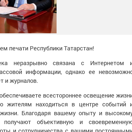
ем печати Республики Татарстан!
ека неразрывно связана с Интернетом 
ассовой информации, однако ее невозможн
т и журналов.
 обеспечиваете всестороннее освещение жизн
го жителям находиться в центре событий 
жизни. Благодаря вашему опыту и высоком
ли получают объективную и своевременну
оты и сотрудничества с вашими постоянным