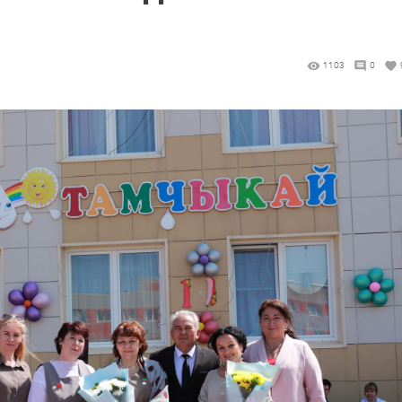
й
3
1103
0