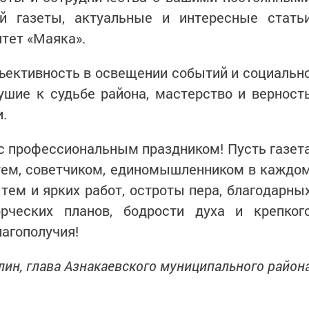
й газеты, актуальные и интересные стать
тет «Маяка».
ъективность в освещении событий и социальн
ушие к судьбе района, мастерство и верност
.
с профессиональным праздником! Пусть газет
тем, советчиком, единомышленником в каждо
ем и ярких работ, остроты пера, благодарны
рческих планов, бодрости духа и крепког
лагополучия!
ин, глава Азнакаевского муниципального район