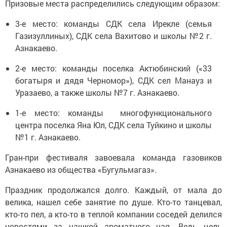
Призовые места распределились следующим образом:
3-е место: команды СДК села Ирекле (семья
Газизуллиных), СДК села Вахитово и школы №2 г.
Азнакаево.
2-е место: команды поселка Актюбинский («33
богатыря и дядя Черномор»), СДК сел Манауз и
Уразаево, а также школы №7 г. Азнакаево.
1-е место: команды многофункционального
центра поселка Яна Юл, СДК села Туйкино и школы
№1 г. Азнакаево.
Гран-при фестиваля завоевала команда газовиков
Азнакаево из общества «Бугульмагаз».
Праздник продолжался долго. Каждый, от мала до
велика, нашел себе занятие по душе. Кто-то танцевал,
кто-то пел, а кто-то в теплой компании соседей делился
новостями за чашкой ароматного чая. Ведь цель