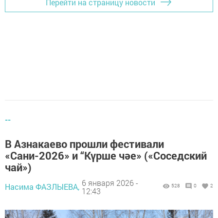
Перейти на страницу новости
--
В Азнакаево прошли фестивали
«Сани-2026» и “Күрше чәе» («Соседский
чай»)
6 января 2026 -
Насима ФАЗЛЫЕВА,
528
0
2
12:43