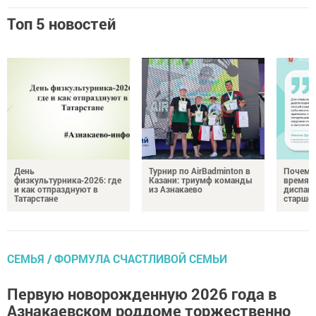
Топ 5 новостей
День
Турнир по AirBadminton в
Почему 
физкультурника‑2026: где
Казани: триумф команды
время 
и как отпразднуют в
из Азнакаево
диспан
Татарстане
старшег
СЕМЬЯ / ФОРМУЛА СЧАСТЛИВОЙ СЕМЬИ
Первую новорожденную 2026 года в
Азнакаевском роддоме торжественно