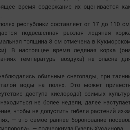
тоящее время содержание их оценивается ка
е.
олях республики составляет от 17 до 110 см
дается подвешенная рыхлая ледяная корк
имальная толщина 8 см отмечена в Кукморско
и). В настоящее время ледяная корка (он
баниях температуры воздуха) не опасна дл
наблюдались обильные снегопады, при таяни
 талой воды на полях. Это может привест
утствие доступа кислорода) озимых культур
находиться не более недели, далее наступае
ние, чтобы не допустить гибели растений из-з
лях, — это самое раннее боронование посево
кислорода», — подчеркнула Гузель Хусаинова.