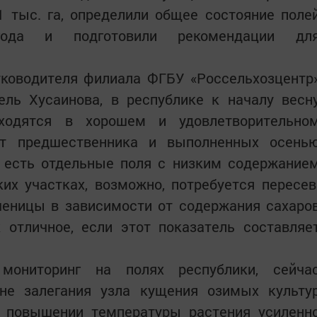
1 тыс. га, определили общее состояние поле
да и подготовили рекомендации дл
уководителя филиала ФГБУ «Россельхозцентр
ель Хусаинова, в республике к началу весн
ходятся в хорошем и удовлетворительно
от предшественника и выполненных осень
й есть отдельные поля с низким содержание
ких участках, возможно, потребуется пересев
шеницы в зависимости от содержания сахаро
 отличное, если этот показатель составляе
мониторинг на полях республики, сейча
не залегания узла кущения озимых культу
При повышении температуры растения усиленн