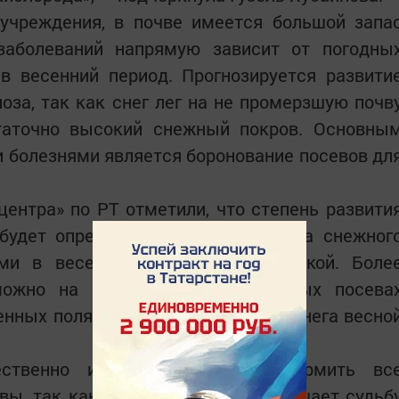
учреждения, в почве имеется большой запа
заболеваний напрямую зависит от погодны
 в весенний период. Прогнозируется развити
оза, так как снег лег на не промерзшую почв
таточно высокий снежный покров. Основны
 болезнями является боронование посевов дл
ентра» по РТ отметили, что степень развити
 будет определяться сроками схода снежног
ми в весенний период, агротехникой. Боле
можно на ослабленных, загущенных посева
енных полях, а также если таяние снега весно
ственно и своевременно подкормить вс
ы, так как именно этот прием решает судьб