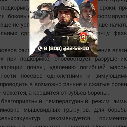
 подкормку в максимально сжатые сроки: пр
ия боковые побеги растений не сформирую
обще не успеет вызреть. Поэтому лучше начат
альных сроков, чем сместить к концу фаз
севов озимых обеспечивает сохранение влаги
ых при подкормке, способствует разрушени
 аэрации почвы, удалению погибшей масс
енности посевов однолетними и зимующим
проводить в возможно ранние и сжатые сроки
е мажется, а крошится от зубьев бороны.
 благоприятный температурный режим зим
зимовке мышевидных грызунов. Для борьб
льхозкультур рекомендуется применят
ективных препаратов является Пропаренно