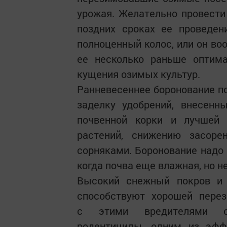
урожая. Желательно провести
поздних сроках ее проведен
полноценный колос, или он во
ее несколько раньше оптим
кущения озимых культур.
Ранневесеннее боронование по
заделку удобрений, внесенн
почвенной корки и лучшей
растений, снижению засор
сорняками. Боронование надо 
когда почва еще влажная, но н
Высокий снежный покров и
способствуют хорошей пере
с этими вредителями се
родентициды, одним из эфф