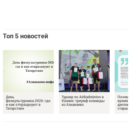
Топ 5 новостей
День
Турнир по AirBadminton в
Почему 
физкультурника‑2026: где
Казани: триумф команды
время 
и как отпразднуют в
из Азнакаево
диспан
Татарстане
старшег