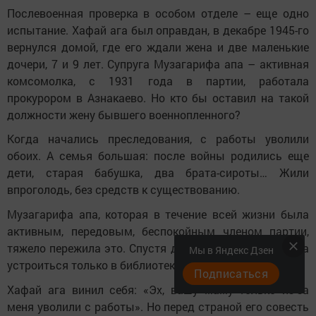
Послевоенная проверка в особом отделе – еще одно
испытание. Хафай ага был оправдан, в декабре 1945-го
вернулся домой, где его ждали жена и две маленькие
дочери, 7 и 9 лет. Супруга Музагарифа апа – активная
комсомолка, с 1931 года в партии, работала
прокурором в Азнакаево. Но кто бы оставил на такой
должности жену бывшего военнопленного?
Когда начались преследования, с работы уволили
обоих. А семья большая: после войны родились еще
дети, старая бабушка, два брата-сироты… Жили
впроголодь, без средств к существованию.
Музагарифа апа, которая в течение всей жизни была
активным, передовым, беспокойным членом партии,
тяжело пережила это. Спустя долгое время она смогла
Мы в Яндекс Дзен
устроиться только в библиотеку.
Подписаться
Хафай ага винил себя: «Эх, вашу маму только из-за
меня уволили с работы». Но перед страной его совесть