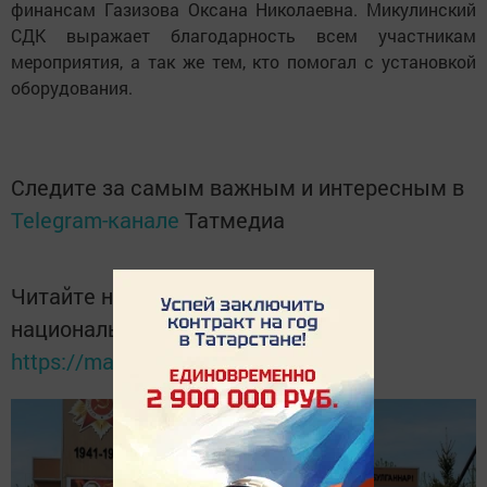
финансам Газизова Оксана Николаевна. Микулинский
СДК выражает благодарность всем участникам
мероприятия, а так же тем, кто помогал с установкой
оборудования.
Следите за самым важным и интересным в
Telegram-канале
Татмедиа
Читайте новости Татарстана в
национальном мессенджере MАХ:
https://max.ru/tatmedia