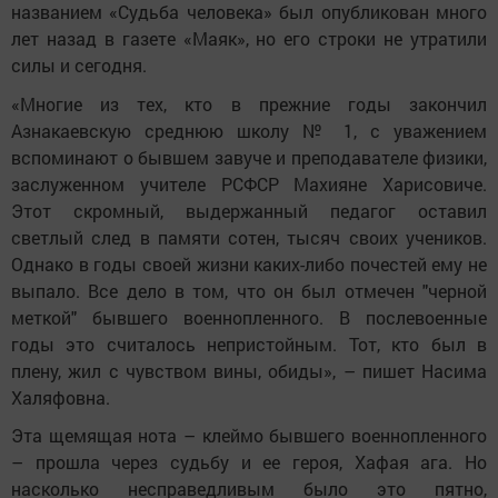
названием «Судьба человека» был опубликован много
лет назад в газете «Маяк», но его строки не утратили
силы и сегодня.
«Многие из тех, кто в прежние годы закончил
Азнакаевскую среднюю школу № 1, с уважением
вспоминают о бывшем завуче и преподавателе физики,
заслуженном учителе РСФСР Махияне Харисовиче.
Этот скромный, выдержанный педагог оставил
светлый след в памяти сотен, тысяч своих учеников.
Однако в годы своей жизни каких-либо почестей ему не
выпало. Все дело в том, что он был отмечен "черной
меткой" бывшего военнопленного. В послевоенные
годы это считалось непристойным. Тот, кто был в
плену, жил с чувством вины, обиды», – пишет Насима
Халяфовна.
Эта щемящая нота – клеймо бывшего военнопленного
– прошла через судьбу и ее героя, Хафая ага. Но
насколько несправедливым было это пятно,