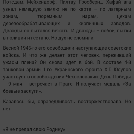
Потсдам, Мейхендорф, Пилтау, Гросберн… Хафай ага
узнал немецкую землю не по карте – по лагерным
зонам, тюремным нарам, цехам
деревообрабатывающих и кирпичных заводов.
Дважды он пытался бежать. И дважды – побои, пытки
в полиции и гестапо. Но дух не сломили.
Весной 1945-го его освободили наступающие советские
войска. И что же делает этот человек, переживший
ужасы плена? Он снова идет в бой. В составе 4-й
танковой армии 1-го Украинского фронта Х.Г. Юсупов
участвует в освобождении Чехословакии. День Победы
– 9 мая – встречает в Праге. И получает медаль «За
боевые заслуги».
Казалось бы, справедливость восторжествовала. Но
нет.
«Я не предал свою Родину»