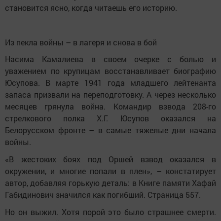
становится ясно, когда читаешь его историю.
Из пекла войны – в лагеря и снова в бой
Насима Камалиева в своем очерке с болью и
уважением по крупицам восстанавливает биографию
Юсупова. В марте 1941 года младшего лейтенанта
запаса призвали на переподготовку. А через несколько
месяцев грянула война. Командир взвода 208-го
стрелкового полка Х.Г. Юсупов оказался на
Белорусском фронте – в самые тяжелые дни начала
войны.
«В жестоких боях под Оршей взвод оказался в
окружении, и многие попали в плен», – констатирует
автор, добавляя горькую деталь: в Книге памяти Хафай
Габидинович значился как погибший. Страница 557.
Но он выжил. Хотя порой это было страшнее смерти.