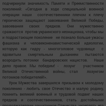
подчеркнули значимость Памяти и Преемственности
поколений: «Сегодня в ходе специальной военной
операции наши соотечественники плечом к плечу
героически защищают завоевания Великой Победы,
завоевания своих предков. Они мужественно
сражаются против украинского неонацизма, чтобы мы
и подрастающее поколение не познало больше ужасы
фашизма и человеконенавистнической идеологии,
которую как гидру - многоголовое чудовище с
ядовитым смертельным дыханием пытаются
возродить потомки бандеровских нацистов. Наше
дело правое. Мы победим! - лозунг участников
Великой Отечественной войны, стал лозунгом
потомков победителей!».
Урок Мужества завершился призывом к молодому
поколению - любить свое Отечество и малую родину,
помнить великий военный и трудовой подвиг наших
предков и соотечественников, стать достойными
продолжателями защитников Отечества, укреплять его