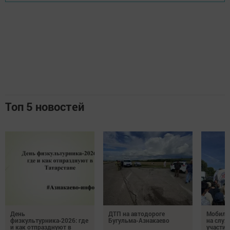
Топ 5 новостей
День
ДТП на автодороге
Мобиль
физкультурника‑2026: где
Бугульма-Азнакаево
на служ
и как отпразднуют в
участие