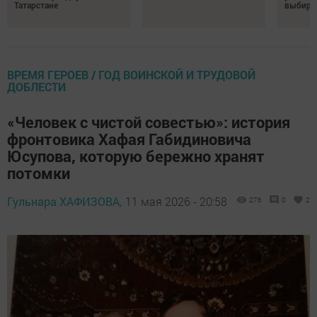
Татарстане
выбира
ВРЕМЯ ГЕРОЕВ / ГОД ВОИНСКОЙ И ТРУДОВОЙ
ДОБЛЕСТИ
«Человек с чистой совестью»: история
фронтовика Хафая Габидиновича
Юсупова, которую бережно хранят
потомки
Гульнара ХАФИЗОВА,
11 мая 2026 - 20:58
276
0
2