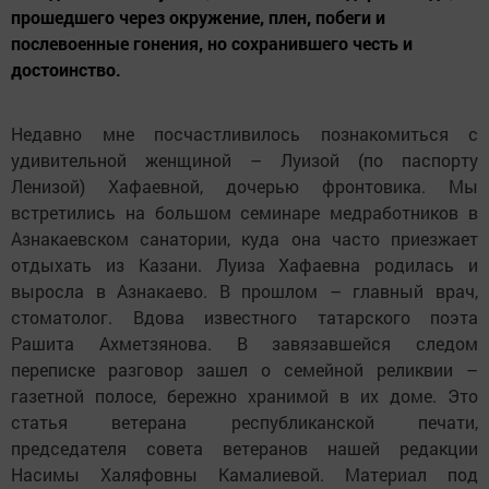
прошедшего через окружение, плен, побеги и
послевоенные гонения, но сохранившего честь и
достоинство.
Недавно мне посчастливилось познакомиться с
удивительной женщиной – Луизой (по паспорту
Ленизой) Хафаевной, дочерью фронтовика. Мы
встретились на большом семинаре медработников в
Азнакаевском санатории, куда она часто приезжает
отдыхать из Казани. Луиза Хафаевна родилась и
выросла в Азнакаево. В прошлом – главный врач,
стоматолог. Вдова известного татарского поэта
Рашита Ахметзянова. В завязавшейся следом
переписке разговор зашел о семейной реликвии –
газетной полосе, бережно хранимой в их доме. Это
статья ветерана республиканской печати,
председателя совета ветеранов нашей редакции
Насимы Халяфовны Камалиевой. Материал под