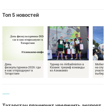
Топ 5 новостей
День
Турнир по AirBadminton в
Мобиль
физкультурника‑2026: где
Казани: триумф команды
на служ
и как отпразднуют в
из Азнакаево
участие
Татарстане
выбира
-----
Татарстан планирует увеличить экспорт