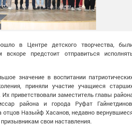
рошло в Центре детского творчества, был
м вскоре предстоит отправиться исполнят
ьшое значение в воспитании патриотически
оления, приняли участие учащиеся старши
. Их приветствовали заместитель главы район
иссар района и города Руфат Гайнетдинов
а отцов Назыйф Хасанов, недавно вернувшиес
и призывникам свои наставления.