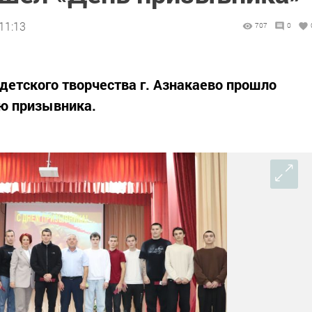
11:13
707
0
 детского творчества г. Азнакаево прошло
ю призывника.