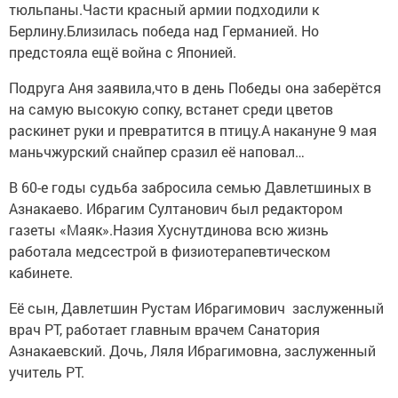
тюльпаны.Части красный армии подходили к
Берлину.Близилась победа над Германией. Но
предстояла ещё война с Японией.
Подруга Аня заявила,что в день Победы она заберётся
на самую высокую сопку, встанет среди цветов
раскинет руки и превратится в птицу.А накануне 9 мая
маньчжурский снайпер сразил её наповал…
В 60-е годы судьба забросила семью Давлетшиных в
Азнакаево. Ибрагим Султанович был редактором
газеты «Маяк».Назия Хуснутдинова всю жизнь
работала медсестрой в физиотерапевтическом
кабинете.
Её сын, Давлетшин Рустам Ибрагимович заслуженный
врач РТ, работает главным врачем Санатория
Азнакаевский. Дочь, Ляля Ибрагимовна, заслуженный
учитель РТ.