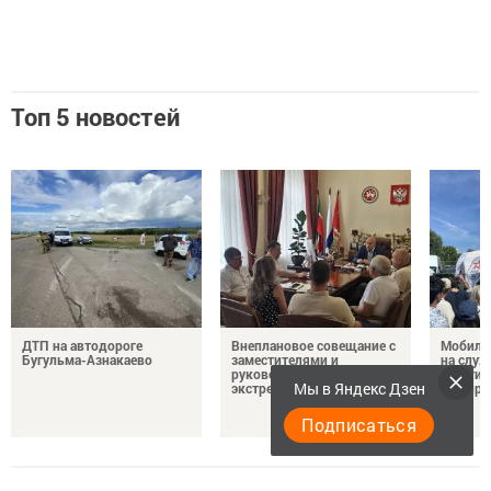
Топ 5 новостей
ДТП на автодороге
Внеплановое совещание с
Мобиль
Бугульма-Азнакаево
заместителями и
на служ
руководителями
участие
Мы в Яндекс Дзен
экстренных служб
выбира
Подписаться