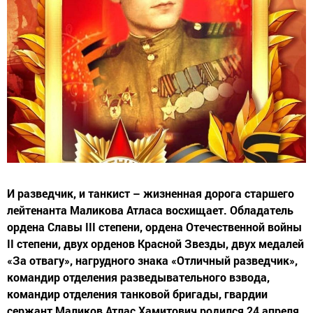
И разведчик, и танкист – жизненная дорога старшего
лейтенанта Маликова Атласа восхищает. Обладатель
ордена Славы III степени, ордена Отечественной войны
II степени, двух орденов Красной Звезды, двух медалей
«За отвагу», нагрудного знака «Отличный разведчик»,
командир отделения разведывательного взвода,
командир отделения танковой бригады, гвардии
сержант Маликов Атлас Хамитович родился 24 апреля