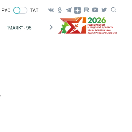
РУС
ТАТ
"МАЯК" - 95
"ГУЛЬСТАН"
НАШ ПОЧТАЛЬОН
0
с