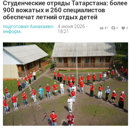
Студенческие отряды Татарстана: более
900 вожатых и 260 специалистов
обеспечат летний отдых детей
подготовил Азнакаево-
4 июня 2026 -
87
0
0
информ,
18:21