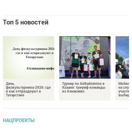
Топ 5 новостей
День
Турнир по AirBadminton в
Мобиль
физкультурника‑2026: где
Казани: триумф команды
на служ
и как отпразднуют в
из Азнакаево
участие
Татарстане
выбира
НАЦПРОЕКТЫ