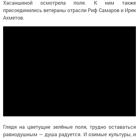
Хасаншиной осмотрела поля. К ним также
присоединились ветераны отрасли Риф Самаров и Ирек
Ахметов.
Глядя на цветущие зелёные поля, трудно оставаться
равнодушным — душа радуется. И озимые культуры, и