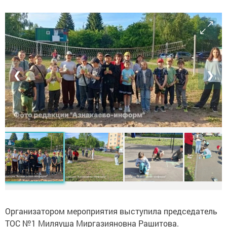
❮
❯
Организатором мероприятия выступила председатель
ТОС №1 Миляуша Миргазияновна Рашитова.