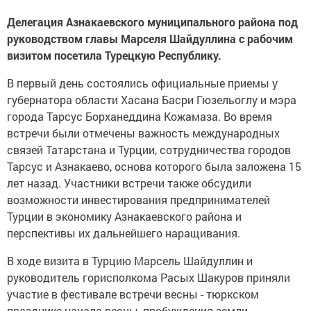
Делегация Азнакаевского муниципального района под
руководством главы Марселя Шайдуллина с рабочим
визитом посетила Турецкую Республику.
В первый день состоялись официальные приемы у
губернатора области Хасана Басри Гюзельоглу и мэра
города Тарсус Борханеддина Кожамаза. Во время
встречи были отмечены важность международных
связей Татарстана и Турции, сотрудничества городов
Тарсус и Азнакаево, основа которого была заложена 15
лет назад. Участники встречи также обсудили
возможности инвестирования предпринимателей
Турции в экономику Азнакаевского района и
перспективы их дальнейшего наращивания.
В ходе визита в Турцию Марсель Шайдуллин и
руководитель горисполкома Расых Шакуров приняли
участие в фестивале встречи весны - тюркском
празднике начала весны, пробуждения земли.