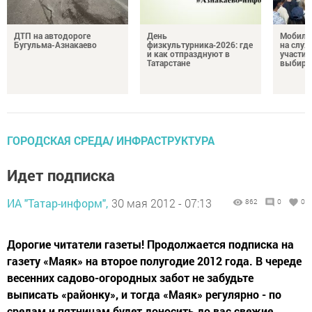
ДТП на автодороге
День
Мобиль
Бугульма-Азнакаево
физкультурника‑2026: где
на служ
и как отпразднуют в
участие
Татарстане
выбира
ГОРОДСКАЯ СРЕДА/ ИНФРАСТРУКТУРА
Идет подписка
ИА "Татар-информ",
30 мая 2012 - 07:13
862
0
0
Дорогие читатели газеты! Продолжается подписка на
газету «Маяк» на второе полугодие 2012 года. В череде
весенних садово-огородных забот не забудьте
выписать «районку», и тогда «Маяк» регулярно - по
средам и пятницам будет доносить до вас свежие