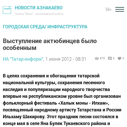
НОВОСТИ АЗНАКАЕВО
18+
Газета "Маяк" - Азнакаевский район
ГОРОДСКАЯ СРЕДА/ ИНФРАСТРУКТУРА
Выступление актюбинцев было
особенным
ИА "Татар-информ",
1 июня 2012 - 08:31
570
0
0
В целях сохранения и обогащения татарской
национальной культуры, сохранения песенного
наследия и популяризации народного творчества
впервые на республиканском уровне был организован
фольклорный фестиваль «Халык моны - Илхам»,
посвященный народному артисту Татарстана и России
Ильхаму Шакирову. Этот праздник песни состоялся в
конце мая в селе Яна Буляк Тукаевского района и