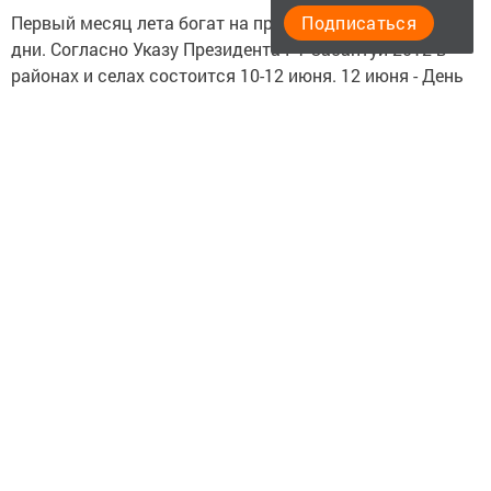
Первый месяц лета богат на праздники и выходные
Подписаться
дни. Согласно Указу Президента РТ Сабантуй-2012 в
районах и селах состоится 10-12 июня. 12 июня - День
России. Соответственно 10, 11 и 12 июня являются
выходными днями.
Телефон доверия
Экстренная психологическая помощь детям,
подросткам и взрослым в решении личных проблем и
налаживании межличностных отношений.
Телефон работает в понедельник, среду и четверг в
15.00-21.00 часов. Звоните по номеру: 8(85592) 7-33-99.
Анонимность гарантируется.
Садоводам-огородникам!
Такси «Яркий мир»
c
1 июня оказывает услуги по