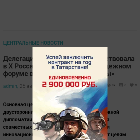
ЦЕНТРАЛЬНЫЕ НОВОСТИ
Делегация из Татарстана поучаствовала
в X Российско-Китайском молодежном
форуме в формате «Волга-Янцзы»
admin,
25 августа 2025 - 16:32
89
0
0
Основная цель мероприятия — укрепление
двусторонних отношений, развитие молодежной
дипломатии и создание прочной основы для
совместных образовательных, культурных и
инновационных проектов, что соответствует целям