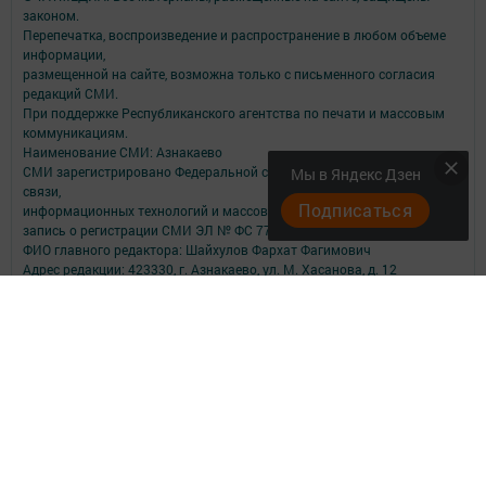
законом.
Перепечатка, воспроизведение и распространение в любом объеме
информации,
размещенной на сайте, возможна только с письменного согласия
редакций СМИ.
При поддержке Республиканского агентства по печати и массовым
коммуникациям.
Наименование СМИ: Азнакаево
СМИ зарегистрировано Федеральной службой по надзору в сфере
Мы в Яндекс Дзен
связи,
Подписаться
информационных технологий и массовых коммуникаций
запись о регистрации СМИ ЭЛ № ФС 77 - 48877 от 07.03.2012
ФИО главного редактора: Шайхулов Фархат Фагимович
Адрес редакции: 423330, г. Азнакаево, ул. М. Хасанова, д. 12
Телефон редакции: +7 (85592) 9-43-57
Электронная почта: azmayak@mail.ru
О фактах коррупции сообщайте на e-mail: azmayak@mail.ru
Учредитель СМИ: АО «ТАТМЕДИА»
Антикоррупционная политика
АО «ТАТМЕДИА» использует «cookie»
для персонализации сервисов и
удобства пользователей сайтом.
Использование «cookie» можно отменить в настройках браузера.
Политика конфиденциальности