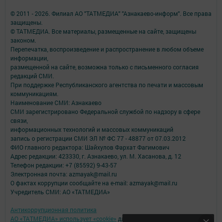
© 2011 - 2026. Филиал АО "ТАТМЕДИА" "Азнакаево-информ". Все права
защищены.
© ТАТМЕДИА. Все материалы, размещенные на сайте, защищены
законом.
Перепечатка, воспроизведение и распространение в любом объеме
информации,
размещенной на сайте, возможна только с письменного согласия
редакций СМИ.
При поддержке Республиканского агентства по печати и массовым
коммуникациям.
Наименование СМИ: Азнакаево
СМИ зарегистрировано Федеральной службой по надзору в сфере
связи,
информационных технологий и массовых коммуникаций
запись о регистрации СМИ ЭЛ № ФС 77 - 48877 от 07.03.2012
ФИО главного редактора: Шайхулов Фархат Фагимович
Адрес редакции: 423330, г. Азнакаево, ул. М. Хасанова, д. 12
Телефон редакции: +7 (85592) 9-43-57
Электронная почта: azmayak@mail.ru
О фактах коррупции сообщайте на e-mail: azmayak@mail.ru
Учредитель СМИ: АО «ТАТМЕДИА»
Антикоррупционная политика
АО «ТАТМЕДИА» использует «cookie»
для персонализации сервисов и