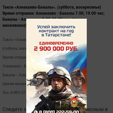
Такси «Азнакаево-Бакалы». (суббота, воскресенье)
Время отправки: Азнакаево - Бакалы 7.00, 19.00 час;
Бакалы - Азнакаево 9.00, 21.00 час. (время
московское) Тел. 8-905-377-27-84.
Такси «Азнакаево-Бакалы».
(суббота, воскресенье)
Время отправки:
Азнакаево - Бакалы 7.00, 19.00 час;
Бакалы - Азнакаево 9.00, 21.00 час.
(время московское)
Тел. 8-905-377-27-84.
Следите за самым важным и интересным в