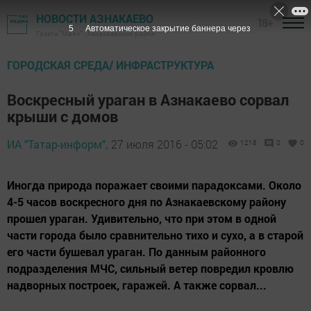
НОВОСТИ АЗНАКАЕВО
18+
4
Автоматическое закрытие баннера через
Газета "Маяк" - Азнакаевский район
ГОРОДСКАЯ СРЕДА/ ИНФРАСТРУКТУРА
Воскресный ураган в Азнакаево сорвал
крыши с домов
ИА "Татар-информ",
27 июля 2016 - 05:02
1218
0
0
Иногда природа поражает своими парадоксами. Около
4-5 часов воскресного дня по Азнакаевскому району
прошел ураган. Удивительно, что при этом в одной
части города было сравнительно тихо и сухо, а в старой
его части бушевал ураган. По данным районного
подразделения МЧС, сильный ветер повредил кровлю
надворных построек, гаражей. А также сорвал...