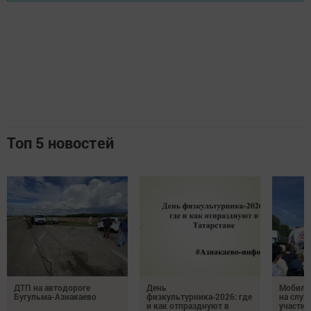
Топ 5 новостей
ДТП на автодороге
День
Мобиль
Бугульма-Азнакаево
физкультурника‑2026: где
на служ
и как отпразднуют в
участие